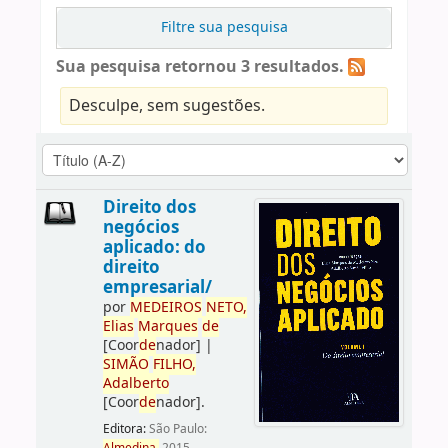
Filtre sua pesquisa
Sua pesquisa retornou 3 resultados.
Desculpe, sem sugestões.
Direito dos
negócios
aplicado: do
direito
empresarial/
por
ME
DE
IROS
NETO,
Elias
Marques
de
[Coor
de
nador]
|
SIMÃO
FILHO,
Adalberto
[Coor
de
nador]
.
Editora:
São Paulo: