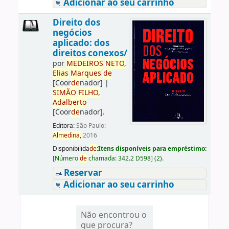
Adicionar ao seu carrinho
Direito dos
negócios
aplicado: dos
direitos conexos/
por
ME
DE
IROS
NETO,
Elias
Marques
de
[Coor
de
nador]
|
SIMÃO
FILHO,
Adalberto
[Coor
de
nador]
.
Editora:
São Paulo:
Almedina,
2016
Disponibilida
de
:
Itens disponíveis para empréstimo:
[
Número
de
chamada:
342.2 D598
]
(2).
Reservar
Adicionar ao seu carrinho
Não encontrou o
que procura?