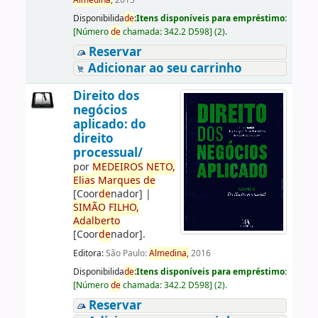
Almedina,
2015
Disponibilida
de
:
Itens disponíveis para empréstimo:
[
Número
de
chamada:
342.2 D598
]
(2).
Reservar
Adicionar ao seu carrinho
Direito dos
negócios
aplicado: do
direito
processual/
por
ME
DE
IROS
NETO,
Elias
Marques
de
[Coor
de
nador]
|
SIMÃO
FILHO,
Adalberto
[Coor
de
nador]
.
Editora:
São Paulo:
Almedina,
2016
Disponibilida
de
:
Itens disponíveis para empréstimo:
[
Número
de
chamada:
342.2 D598
]
(2).
Reservar