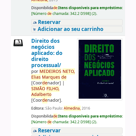
Almedina,
2015
Disponibilida
de
:
Itens disponíveis para empréstimo:
[
Número
de
chamada:
342.2 D598
]
(2).
Reservar
Adicionar ao seu carrinho
Direito dos
negócios
aplicado: do
direito
processual/
por
ME
DE
IROS
NETO,
Elias
Marques
de
[Coor
de
nador]
|
SIMÃO
FILHO,
Adalberto
[Coor
de
nador]
.
Editora:
São Paulo:
Almedina,
2016
Disponibilida
de
:
Itens disponíveis para empréstimo:
[
Número
de
chamada:
342.2 D598
]
(2).
Reservar