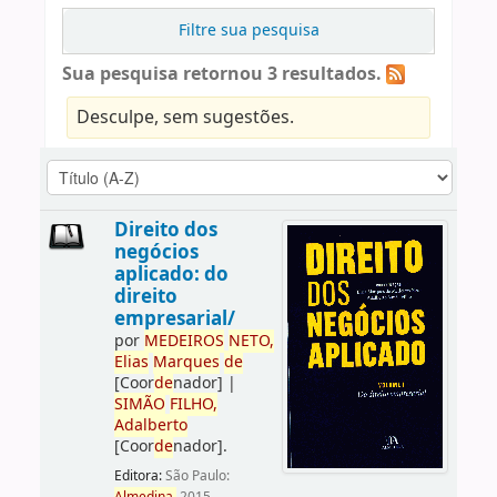
Filtre sua pesquisa
Sua pesquisa retornou 3 resultados.
Desculpe, sem sugestões.
Direito dos
negócios
aplicado: do
direito
empresarial/
por
ME
DE
IROS
NETO,
Elias
Marques
de
[Coor
de
nador]
|
SIMÃO
FILHO,
Adalberto
[Coor
de
nador]
.
Editora:
São Paulo: