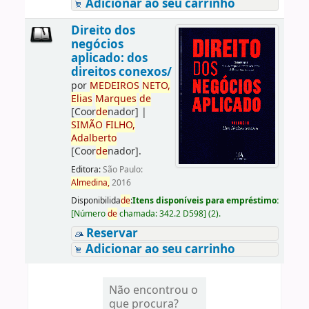
Adicionar ao seu carrinho
Direito dos
negócios
aplicado: dos
direitos conexos/
por
ME
DE
IROS
NETO,
Elias
Marques
de
[Coor
de
nador]
|
SIMÃO
FILHO,
Adalberto
[Coor
de
nador]
.
Editora:
São Paulo:
Almedina,
2016
Disponibilida
de
:
Itens disponíveis para empréstimo:
[
Número
de
chamada:
342.2 D598
]
(2).
Reservar
Adicionar ao seu carrinho
Não encontrou o
que procura?