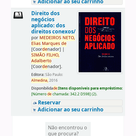
Adicionar ao seu carrinho
Direito dos
negócios
aplicado: dos
direitos conexos/
por
ME
DE
IROS
NETO,
Elias
Marques
de
[Coor
de
nador]
|
SIMÃO
FILHO,
Adalberto
[Coor
de
nador]
.
Editora:
São Paulo:
Almedina,
2016
Disponibilida
de
:
Itens disponíveis para empréstimo:
[
Número
de
chamada:
342.2 D598
]
(2).
Reservar
Adicionar ao seu carrinho
Não encontrou o
que procura?