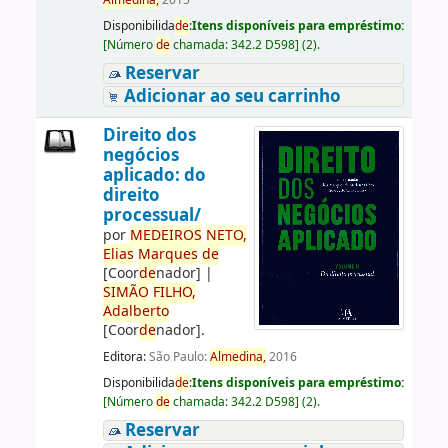
Almedina,
2015
Disponibilida
de
:
Itens disponíveis para empréstimo:
[
Número
de
chamada:
342.2 D598
]
(2).
Reservar
Adicionar ao seu carrinho
Direito dos
negócios
aplicado: do
direito
processual/
por
ME
DE
IROS
NETO,
Elias
Marques
de
[Coor
de
nador]
|
SIMÃO
FILHO,
Adalberto
[Coor
de
nador]
.
Editora:
São Paulo:
Almedina,
2016
Disponibilida
de
:
Itens disponíveis para empréstimo:
[
Número
de
chamada:
342.2 D598
]
(2).
Reservar