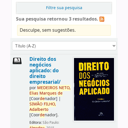
Filtre sua pesquisa
Sua pesquisa retornou 3 resultados.
Desculpe, sem sugestões.
Direito dos
negócios
aplicado: do
direito
empresarial/
por
ME
DE
IROS
NETO,
Elias
Marques
de
[Coor
de
nador]
|
SIMÃO
FILHO,
Adalberto
[Coor
de
nador]
.
Editora:
São Paulo: