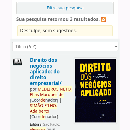
Filtre sua pesquisa
Sua pesquisa retornou 3 resultados.
Desculpe, sem sugestões.
Direito dos
negócios
aplicado: do
direito
empresarial/
por
ME
DE
IROS
NETO,
Elias
Marques
de
[Coor
de
nador]
|
SIMÃO
FILHO,
Adalberto
[Coor
de
nador]
.
Editora:
São Paulo: