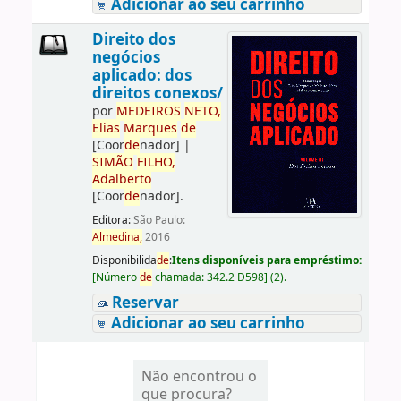
Adicionar ao seu carrinho
Direito dos
negócios
aplicado: dos
direitos conexos/
por
ME
DE
IROS
NETO,
Elias
Marques
de
[Coor
de
nador]
|
SIMÃO
FILHO,
Adalberto
[Coor
de
nador]
.
Editora:
São Paulo:
Almedina,
2016
Disponibilida
de
:
Itens disponíveis para empréstimo:
[
Número
de
chamada:
342.2 D598
]
(2).
Reservar
Adicionar ao seu carrinho
Não encontrou o
que procura?