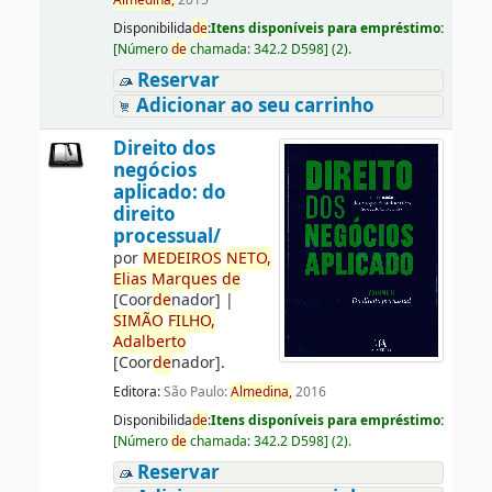
Almedina,
2015
Disponibilida
de
:
Itens disponíveis para empréstimo:
[
Número
de
chamada:
342.2 D598
]
(2).
Reservar
Adicionar ao seu carrinho
Direito dos
negócios
aplicado: do
direito
processual/
por
ME
DE
IROS
NETO,
Elias
Marques
de
[Coor
de
nador]
|
SIMÃO
FILHO,
Adalberto
[Coor
de
nador]
.
Editora:
São Paulo:
Almedina,
2016
Disponibilida
de
:
Itens disponíveis para empréstimo:
[
Número
de
chamada:
342.2 D598
]
(2).
Reservar