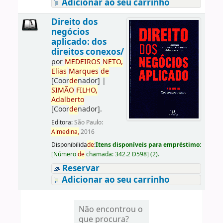
Adicionar ao seu carrinho
Direito dos
negócios
aplicado: dos
direitos conexos/
por
ME
DE
IROS
NETO,
Elias
Marques
de
[Coor
de
nador]
|
SIMÃO
FILHO,
Adalberto
[Coor
de
nador]
.
Editora:
São Paulo:
Almedina,
2016
Disponibilida
de
:
Itens disponíveis para empréstimo:
[
Número
de
chamada:
342.2 D598
]
(2).
Reservar
Adicionar ao seu carrinho
Não encontrou o
que procura?