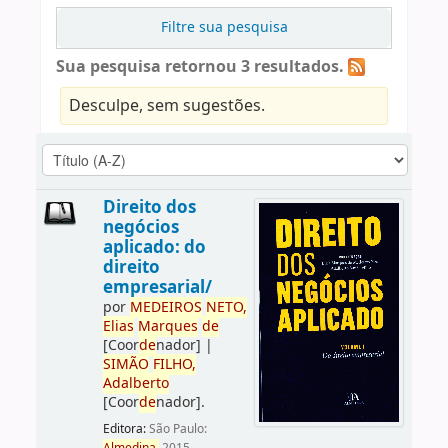
Filtre sua pesquisa
Sua pesquisa retornou 3 resultados.
Desculpe, sem sugestões.
Direito dos
negócios
aplicado: do
direito
empresarial/
por
ME
DE
IROS
NETO,
Elias
Marques
de
[Coor
de
nador]
|
SIMÃO
FILHO,
Adalberto
[Coor
de
nador]
.
Editora:
São Paulo: