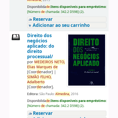
Almedina,
2015
Disponibilida
de
:
Itens disponíveis para empréstimo:
[
Número
de
chamada:
342.2 D598
]
(2).
Reservar
Adicionar ao seu carrinho
Direito dos
negócios
aplicado: do
direito
processual/
por
ME
DE
IROS
NETO,
Elias
Marques
de
[Coor
de
nador]
|
SIMÃO
FILHO,
Adalberto
[Coor
de
nador]
.
Editora:
São Paulo:
Almedina,
2016
Disponibilida
de
:
Itens disponíveis para empréstimo:
[
Número
de
chamada:
342.2 D598
]
(2).
Reservar