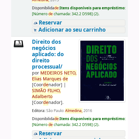
Almedina,
2015
Disponibilida
de
:
Itens disponíveis para empréstimo:
[
Número
de
chamada:
342.2 D598
]
(2).
Reservar
Adicionar ao seu carrinho
Direito dos
negócios
aplicado: do
direito
processual/
por
ME
DE
IROS
NETO,
Elias
Marques
de
[Coor
de
nador]
|
SIMÃO
FILHO,
Adalberto
[Coor
de
nador]
.
Editora:
São Paulo:
Almedina,
2016
Disponibilida
de
:
Itens disponíveis para empréstimo:
[
Número
de
chamada:
342.2 D598
]
(2).
Reservar