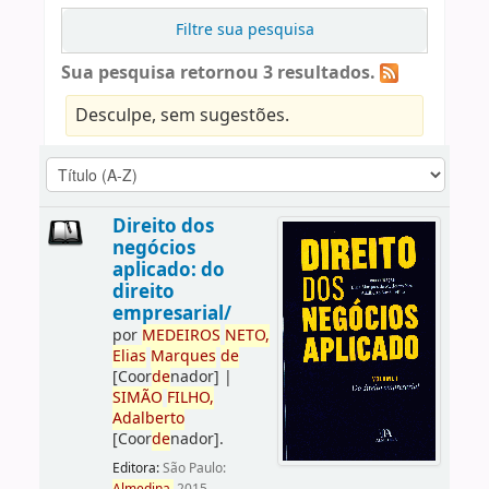
Filtre sua pesquisa
Sua pesquisa retornou 3 resultados.
Desculpe, sem sugestões.
Direito dos
negócios
aplicado: do
direito
empresarial/
por
ME
DE
IROS
NETO,
Elias
Marques
de
[Coor
de
nador]
|
SIMÃO
FILHO,
Adalberto
[Coor
de
nador]
.
Editora:
São Paulo: