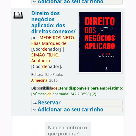
Adicionar ao seu carrinho
Direito dos
negócios
aplicado: dos
direitos conexos/
por
ME
DE
IROS
NETO,
Elias
Marques
de
[Coor
de
nador]
|
SIMÃO
FILHO,
Adalberto
[Coor
de
nador]
.
Editora:
São Paulo:
Almedina,
2016
Disponibilida
de
:
Itens disponíveis para empréstimo:
[
Número
de
chamada:
342.2 D598
]
(2).
Reservar
Adicionar ao seu carrinho
Não encontrou o
que procura?