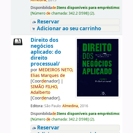
Almedina,
2015
Disponibilida
de
:
Itens disponíveis para empréstimo:
[
Número
de
chamada:
342.2 D598
]
(2).
Reservar
Adicionar ao seu carrinho
Direito dos
negócios
aplicado: do
direito
processual/
por
ME
DE
IROS
NETO,
Elias
Marques
de
[Coor
de
nador]
|
SIMÃO
FILHO,
Adalberto
[Coor
de
nador]
.
Editora:
São Paulo:
Almedina,
2016
Disponibilida
de
:
Itens disponíveis para empréstimo:
[
Número
de
chamada:
342.2 D598
]
(2).
Reservar