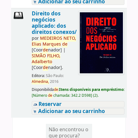
Adicionar ao seu carrinho
Direito dos
negócios
aplicado: dos
direitos conexos/
por
ME
DE
IROS
NETO,
Elias
Marques
de
[Coor
de
nador]
|
SIMÃO
FILHO,
Adalberto
[Coor
de
nador]
.
Editora:
São Paulo:
Almedina,
2016
Disponibilida
de
:
Itens disponíveis para empréstimo:
[
Número
de
chamada:
342.2 D598
]
(2).
Reservar
Adicionar ao seu carrinho
Não encontrou o
que procura?