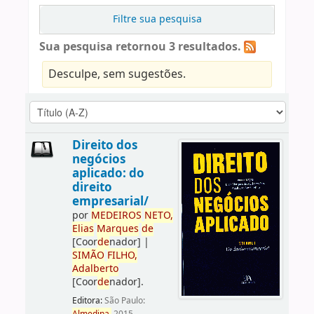
Filtre sua pesquisa
Sua pesquisa retornou 3 resultados.
Desculpe, sem sugestões.
Direito dos
negócios
aplicado: do
direito
empresarial/
por
ME
DE
IROS
NETO,
Elias
Marques
de
[Coor
de
nador]
|
SIMÃO
FILHO,
Adalberto
[Coor
de
nador]
.
Editora:
São Paulo: