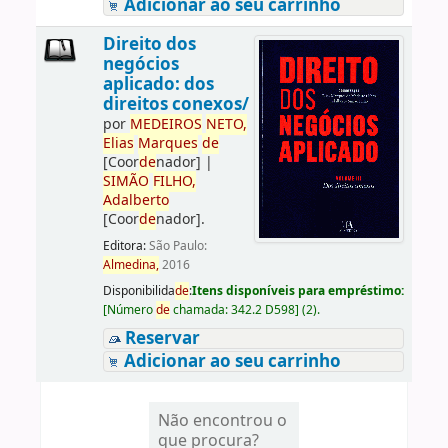
Adicionar ao seu carrinho
Direito dos
negócios
aplicado: dos
direitos conexos/
por
ME
DE
IROS
NETO,
Elias
Marques
de
[Coor
de
nador]
|
SIMÃO
FILHO,
Adalberto
[Coor
de
nador]
.
Editora:
São Paulo:
Almedina,
2016
Disponibilida
de
:
Itens disponíveis para empréstimo:
[
Número
de
chamada:
342.2 D598
]
(2).
Reservar
Adicionar ao seu carrinho
Não encontrou o
que procura?