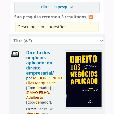
Filtre sua pesquisa
Sua pesquisa retornou 3 resultados.
Desculpe, sem sugestões.
Direito dos
negócios
aplicado: do
direito
empresarial/
por
ME
DE
IROS
NETO,
Elias
Marques
de
[Coor
de
nador]
|
SIMÃO
FILHO,
Adalberto
[Coor
de
nador]
.
Editora:
São Paulo: