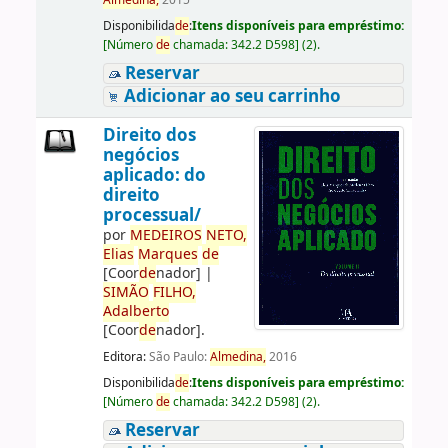
Almedina,
2015
Disponibilida
de
:
Itens disponíveis para empréstimo:
[
Número
de
chamada:
342.2 D598
]
(2).
Reservar
Adicionar ao seu carrinho
Direito dos
negócios
aplicado: do
direito
processual/
por
ME
DE
IROS
NETO,
Elias
Marques
de
[Coor
de
nador]
|
SIMÃO
FILHO,
Adalberto
[Coor
de
nador]
.
Editora:
São Paulo:
Almedina,
2016
Disponibilida
de
:
Itens disponíveis para empréstimo:
[
Número
de
chamada:
342.2 D598
]
(2).
Reservar