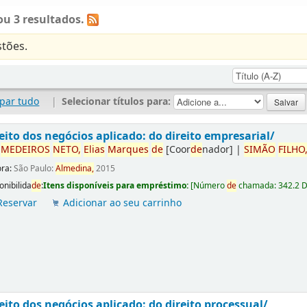
u 3 resultados.
tões.
par tudo
|
Selecionar títulos para:
eito dos negócios aplicado: do direito empresarial/
r
ME
DE
IROS
NETO,
Elias
Marques
de
[Coor
de
nador]
|
SIMÃO
FILHO
ora:
São Paulo:
Almedina,
2015
onibilida
de
:
Itens disponíveis para empréstimo:
[
Número
de
chamada:
342.2 
Reservar
Adicionar ao seu carrinho
eito dos negócios aplicado: do direito processual/