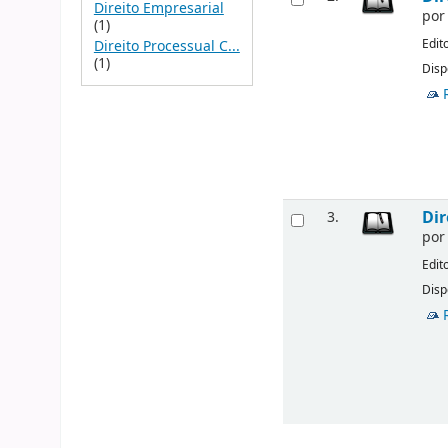
Direito Empresarial
po
(1)
Edit
Direito Processual C...
(1)
Disp
Dir
3.
po
Edit
Disp