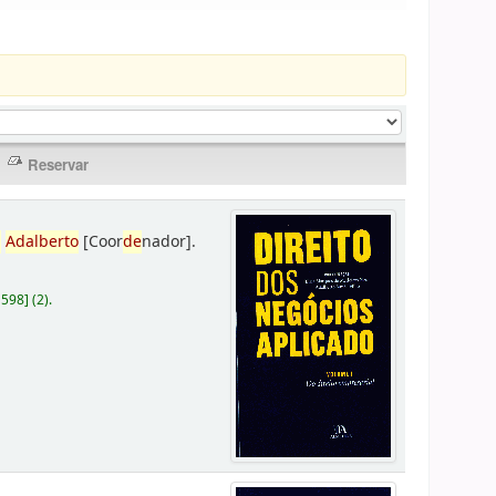
,
Adalberto
[Coor
de
nador]
.
D598
]
(2).