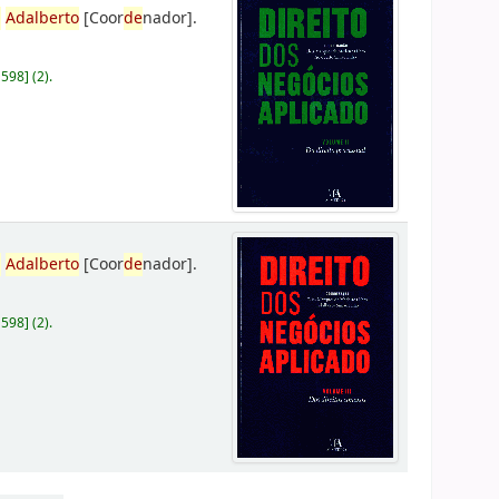
,
Adalberto
[Coor
de
nador]
.
D598
]
(2).
,
Adalberto
[Coor
de
nador]
.
D598
]
(2).