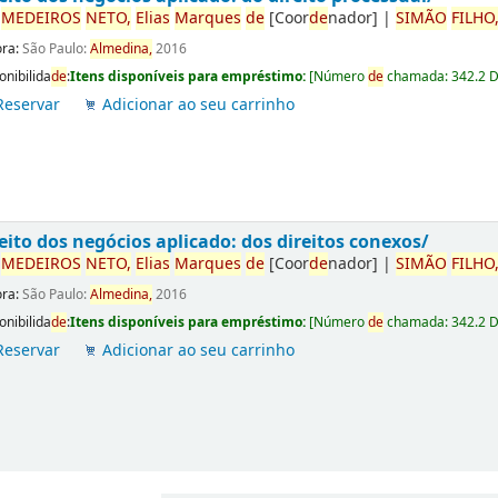
r
ME
DE
IROS
NETO,
Elias
Marques
de
[Coor
de
nador]
|
SIMÃO
FILHO
ora:
São Paulo:
Almedina,
2016
onibilida
de
:
Itens disponíveis para empréstimo:
[
Número
de
chamada:
342.2 
Reservar
Adicionar ao seu carrinho
eito dos negócios aplicado: dos direitos conexos/
r
ME
DE
IROS
NETO,
Elias
Marques
de
[Coor
de
nador]
|
SIMÃO
FILHO
ora:
São Paulo:
Almedina,
2016
onibilida
de
:
Itens disponíveis para empréstimo:
[
Número
de
chamada:
342.2 
Reservar
Adicionar ao seu carrinho