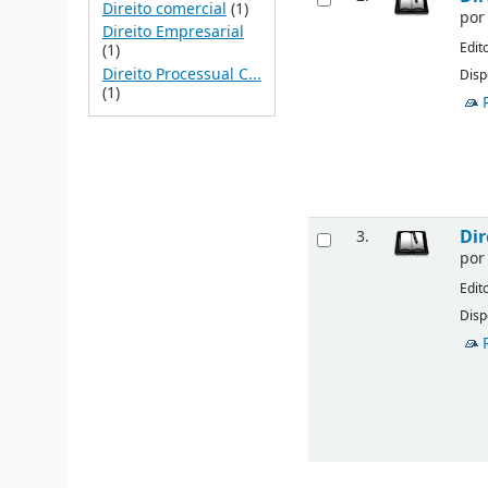
Direito comercial
(1)
po
Direito Empresarial
Edit
(1)
Direito Processual C...
Disp
(1)
Dir
3.
po
Edit
Disp