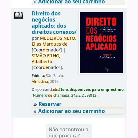
Adicionar ao seu carrinho
Direito dos
negócios
aplicado: dos
direitos conexos/
por
ME
DE
IROS
NETO,
Elias
Marques
de
[Coor
de
nador]
|
SIMÃO
FILHO,
Adalberto
[Coor
de
nador]
.
Editora:
São Paulo:
Almedina,
2016
Disponibilida
de
:
Itens disponíveis para empréstimo:
[
Número
de
chamada:
342.2 D598
]
(2).
Reservar
Adicionar ao seu carrinho
Não encontrou o
que procura?