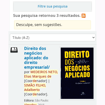
Filtre sua pesquisa
Sua pesquisa retornou 3 resultados.
Desculpe, sem sugestões.
Direito dos
negócios
aplicado: do
direito
empresarial/
por
ME
DE
IROS
NETO,
Elias
Marques
de
[Coor
de
nador]
|
SIMÃO
FILHO,
Adalberto
[Coor
de
nador]
.
Editora:
São Paulo: