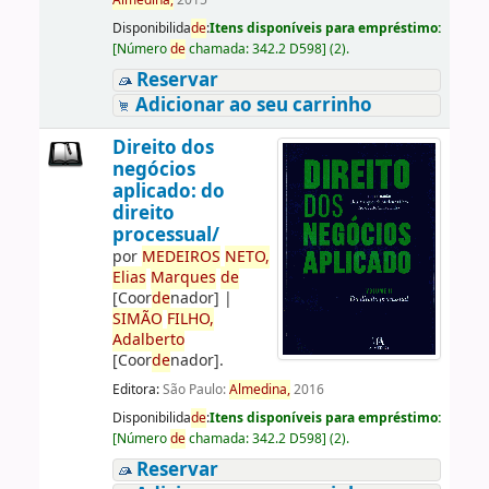
Almedina,
2015
Disponibilida
de
:
Itens disponíveis para empréstimo:
[
Número
de
chamada:
342.2 D598
]
(2).
Reservar
Adicionar ao seu carrinho
Direito dos
negócios
aplicado: do
direito
processual/
por
ME
DE
IROS
NETO,
Elias
Marques
de
[Coor
de
nador]
|
SIMÃO
FILHO,
Adalberto
[Coor
de
nador]
.
Editora:
São Paulo:
Almedina,
2016
Disponibilida
de
:
Itens disponíveis para empréstimo:
[
Número
de
chamada:
342.2 D598
]
(2).
Reservar