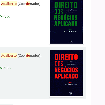
,
Adalberto
[Coor
de
nador]
.
D598
]
(2).
,
Adalberto
[Coor
de
nador]
.
D598
]
(2).