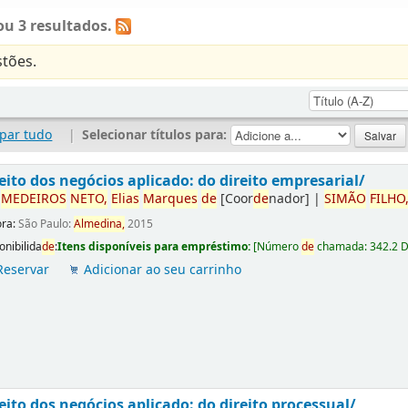
u 3 resultados.
tões.
par tudo
|
Selecionar títulos para:
eito dos negócios aplicado: do direito empresarial/
r
ME
DE
IROS
NETO,
Elias
Marques
de
[Coor
de
nador]
|
SIMÃO
FILHO
ora:
São Paulo:
Almedina,
2015
onibilida
de
:
Itens disponíveis para empréstimo:
[
Número
de
chamada:
342.2 
Reservar
Adicionar ao seu carrinho
eito dos negócios aplicado: do direito processual/