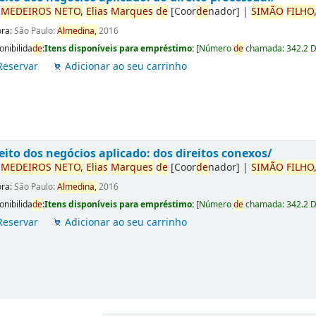
r
ME
DE
IROS
NETO,
Elias
Marques
de
[Coor
de
nador]
|
SIMÃO
FILHO
ora:
São Paulo:
Almedina,
2016
onibilida
de
:
Itens disponíveis para empréstimo:
[
Número
de
chamada:
342.2 
Reservar
Adicionar ao seu carrinho
eito dos negócios aplicado: dos direitos conexos/
r
ME
DE
IROS
NETO,
Elias
Marques
de
[Coor
de
nador]
|
SIMÃO
FILHO
ora:
São Paulo:
Almedina,
2016
onibilida
de
:
Itens disponíveis para empréstimo:
[
Número
de
chamada:
342.2 
Reservar
Adicionar ao seu carrinho