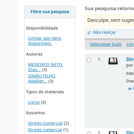
Sua pesquisa retorno
Filtre sua pesquisa
Desculpe, sem suges
Disponibilidade
Não realçar
Limitar aos itens
disponíveis.
Selecionar tudo
Lim
Autores
Dir
1.
MEDEIROS NETO,
po
Elias...
(3)
Edit
SIMÃO FILHO,
Adalber...
(3)
Disp
Tipos de materiais
Livros
(3)
Assuntos
Direito Comercial
(2)
Direito comercial
(1)
Dir
2.