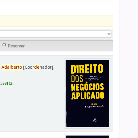
,
Adalberto
[Coor
de
nador]
.
D598
]
(2).