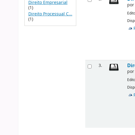
Direito Empresarial
po
(1)
Edit
Direito Processual C...
(1)
Disp
Dir
3.
po
Edit
Disp