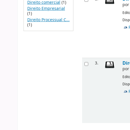
Direito comercial
(1)
po
Direito Empresarial
Edit
(1)
Direito Processual C...
Disp
(1)
Dir
3.
po
Edit
Disp