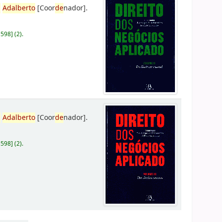
,
Adalberto
[Coor
de
nador]
.
D598
]
(2).
,
Adalberto
[Coor
de
nador]
.
D598
]
(2).