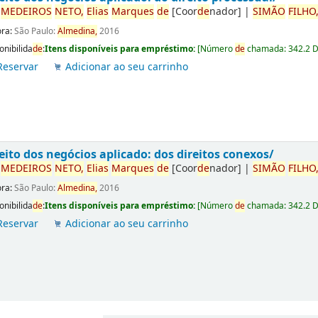
r
ME
DE
IROS
NETO,
Elias
Marques
de
[Coor
de
nador]
|
SIMÃO
FILHO
ora:
São Paulo:
Almedina,
2016
onibilida
de
:
Itens disponíveis para empréstimo:
[
Número
de
chamada:
342.2 
Reservar
Adicionar ao seu carrinho
eito dos negócios aplicado: dos direitos conexos/
r
ME
DE
IROS
NETO,
Elias
Marques
de
[Coor
de
nador]
|
SIMÃO
FILHO
ora:
São Paulo:
Almedina,
2016
onibilida
de
:
Itens disponíveis para empréstimo:
[
Número
de
chamada:
342.2 
Reservar
Adicionar ao seu carrinho