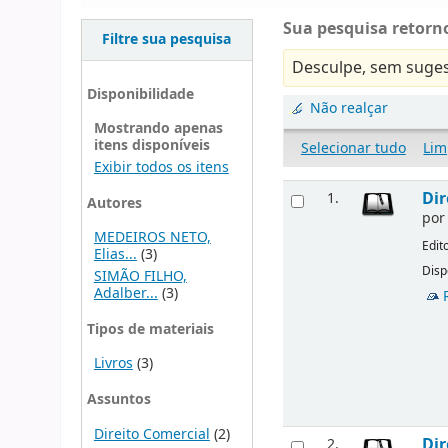
Sua pesquisa retorno
Filtre sua pesquisa
Desculpe, sem suges
Disponibilidade
Não realçar
Mostrando apenas
itens disponíveis
Selecionar tudo
Lim
Exibir todos os itens
Dir
1.
Autores
po
MEDEIROS NETO,
Edit
Elias...
(3)
Disp
SIMÃO FILHO,
Adalber...
(3)
Tipos de materiais
Livros
(3)
Assuntos
Direito Comercial
(2)
Dir
2.