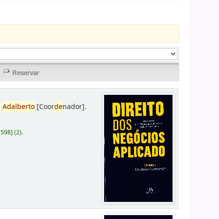
,
Adalberto
[Coor
de
nador]
.
D598
]
(2).