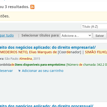
u 3 resultados.
tões.
par tudo
|
Selecionar títulos para:
eito dos negócios aplicado: do direito empresarial/
r
ME
DE
IROS
NETO,
Elias
Marques
de
[Coor
de
nador]
|
SIMÃO
FILHO
ora:
São Paulo:
Almedina,
2015
onibilida
de
:
Itens disponíveis para empréstimo:
[
Número
de
chamada:
342.2 
Reservar
Adicionar ao seu carrinho
eito dos negócios aplicado: do direito processual/