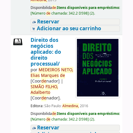
Almedina,
2015
Disponibilida
de
:
Itens disponíveis para empréstimo:
[
Número
de
chamada:
342.2 D598
]
(2).
Reservar
Adicionar ao seu carrinho
Direito dos
negócios
aplicado: do
direito
processual/
por
ME
DE
IROS
NETO,
Elias
Marques
de
[Coor
de
nador]
|
SIMÃO
FILHO,
Adalberto
[Coor
de
nador]
.
Editora:
São Paulo:
Almedina,
2016
Disponibilida
de
:
Itens disponíveis para empréstimo:
[
Número
de
chamada:
342.2 D598
]
(2).
Reservar