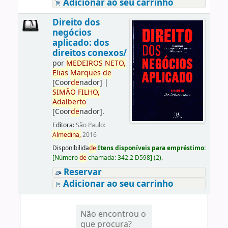
Adicionar ao seu carrinho
Direito dos
negócios
aplicado: dos
direitos conexos/
por
ME
DE
IROS
NETO,
Elias
Marques
de
[Coor
de
nador]
|
SIMÃO
FILHO,
Adalberto
[Coor
de
nador]
.
Editora:
São Paulo:
Almedina,
2016
Disponibilida
de
:
Itens disponíveis para empréstimo:
[
Número
de
chamada:
342.2 D598
]
(2).
Reservar
Adicionar ao seu carrinho
Não encontrou o
que procura?