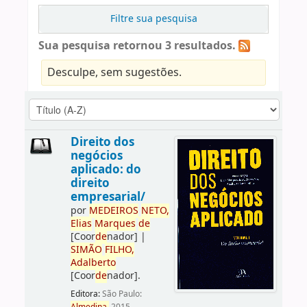
Filtre sua pesquisa
Sua pesquisa retornou 3 resultados.
Desculpe, sem sugestões.
Direito dos
negócios
aplicado: do
direito
empresarial/
por
ME
DE
IROS
NETO,
Elias
Marques
de
[Coor
de
nador]
|
SIMÃO
FILHO,
Adalberto
[Coor
de
nador]
.
Editora:
São Paulo: