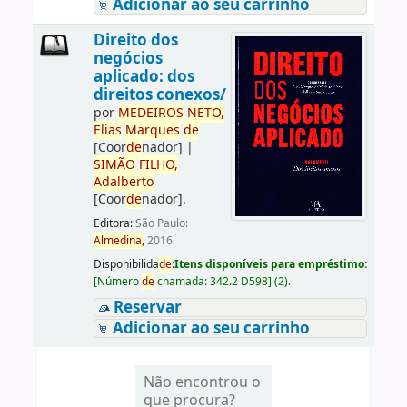
Adicionar ao seu carrinho
Direito dos
negócios
aplicado: dos
direitos conexos/
por
ME
DE
IROS
NETO,
Elias
Marques
de
[Coor
de
nador]
|
SIMÃO
FILHO,
Adalberto
[Coor
de
nador]
.
Editora:
São Paulo:
Almedina,
2016
Disponibilida
de
:
Itens disponíveis para empréstimo:
[
Número
de
chamada:
342.2 D598
]
(2).
Reservar
Adicionar ao seu carrinho
Não encontrou o
que procura?