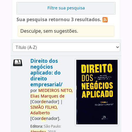
Filtre sua pesquisa
Sua pesquisa retornou 3 resultados.
Desculpe, sem sugestões.
Direito dos
negócios
aplicado: do
direito
empresarial/
por
ME
DE
IROS
NETO,
Elias
Marques
de
[Coor
de
nador]
|
SIMÃO
FILHO,
Adalberto
[Coor
de
nador]
.
Editora:
São Paulo: