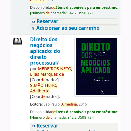
Almedina,
2015
Disponibilida
de
:
Itens disponíveis para empréstimo:
[
Número
de
chamada:
342.2 D598
]
(2).
Reservar
Adicionar ao seu carrinho
Direito dos
negócios
aplicado: do
direito
processual/
por
ME
DE
IROS
NETO,
Elias
Marques
de
[Coor
de
nador]
|
SIMÃO
FILHO,
Adalberto
[Coor
de
nador]
.
Editora:
São Paulo:
Almedina,
2016
Disponibilida
de
:
Itens disponíveis para empréstimo:
[
Número
de
chamada:
342.2 D598
]
(2).
Reservar