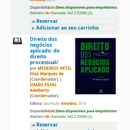
Almedina,
2015
Disponibilida
de
:
Itens disponíveis para empréstimo:
[
Número
de
chamada:
342.2 D598
]
(2).
Reservar
Adicionar ao seu carrinho
Direito dos
negócios
aplicado: do
direito
processual/
por
ME
DE
IROS
NETO,
Elias
Marques
de
[Coor
de
nador]
|
SIMÃO
FILHO,
Adalberto
[Coor
de
nador]
.
Editora:
São Paulo:
Almedina,
2016
Disponibilida
de
:
Itens disponíveis para empréstimo:
[
Número
de
chamada:
342.2 D598
]
(2).
Reservar