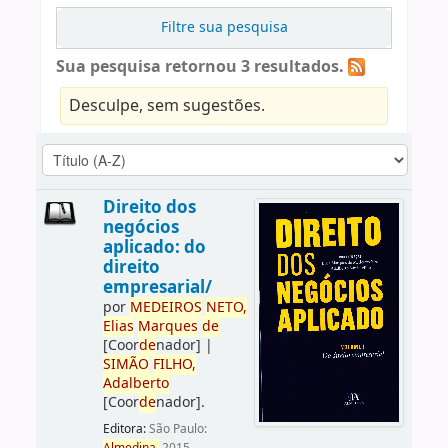
Filtre sua pesquisa
Sua pesquisa retornou 3 resultados.
Desculpe, sem sugestões.
Direito dos
negócios
aplicado: do
direito
empresarial/
por
ME
DE
IROS
NETO,
Elias
Marques
de
[Coor
de
nador]
|
SIMÃO
FILHO,
Adalberto
[Coor
de
nador]
.
Editora:
São Paulo: