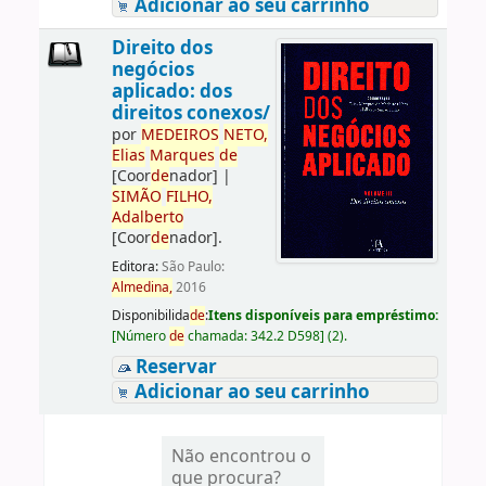
Adicionar ao seu carrinho
Direito dos
negócios
aplicado: dos
direitos conexos/
por
ME
DE
IROS
NETO,
Elias
Marques
de
[Coor
de
nador]
|
SIMÃO
FILHO,
Adalberto
[Coor
de
nador]
.
Editora:
São Paulo:
Almedina,
2016
Disponibilida
de
:
Itens disponíveis para empréstimo:
[
Número
de
chamada:
342.2 D598
]
(2).
Reservar
Adicionar ao seu carrinho
Não encontrou o
que procura?