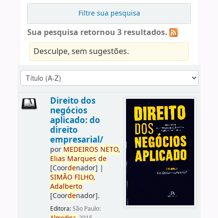
Filtre sua pesquisa
Sua pesquisa retornou 3 resultados.
Desculpe, sem sugestões.
Direito dos
negócios
aplicado: do
direito
empresarial/
por
ME
DE
IROS
NETO,
Elias
Marques
de
[Coor
de
nador]
|
SIMÃO
FILHO,
Adalberto
[Coor
de
nador]
.
Editora:
São Paulo: