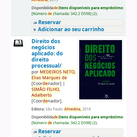
Almedina,
2015
Disponibilida
de
:
Itens disponíveis para empréstimo:
[
Número
de
chamada:
342.2 D598
]
(2).
Reservar
Adicionar ao seu carrinho
Direito dos
negócios
aplicado: do
direito
processual/
por
ME
DE
IROS
NETO,
Elias
Marques
de
[Coor
de
nador]
|
SIMÃO
FILHO,
Adalberto
[Coor
de
nador]
.
Editora:
São Paulo:
Almedina,
2016
Disponibilida
de
:
Itens disponíveis para empréstimo:
[
Número
de
chamada:
342.2 D598
]
(2).
Reservar