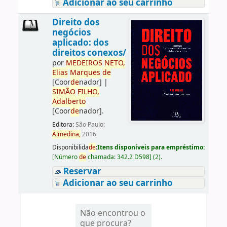
Adicionar ao seu carrinho
Direito dos
negócios
aplicado: dos
direitos conexos/
por
ME
DE
IROS
NETO,
Elias
Marques
de
[Coor
de
nador]
|
SIMÃO
FILHO,
Adalberto
[Coor
de
nador]
.
Editora:
São Paulo:
Almedina,
2016
Disponibilida
de
:
Itens disponíveis para empréstimo:
[
Número
de
chamada:
342.2 D598
]
(2).
Reservar
Adicionar ao seu carrinho
Não encontrou o
que procura?