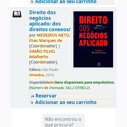
Adicionar ao seu carrinho
Direito dos
negócios
aplicado: dos
direitos conexos/
por
ME
DE
IROS
NETO,
Elias
Marques
de
[Coor
de
nador]
|
SIMÃO
FILHO,
Adalberto
[Coor
de
nador]
.
Editora:
São Paulo:
Almedina,
2016
Disponibilida
de
:
Itens disponíveis para empréstimo:
[
Número
de
chamada:
342.2 D598
]
(2).
Reservar
Adicionar ao seu carrinho
Não encontrou o
que procura?