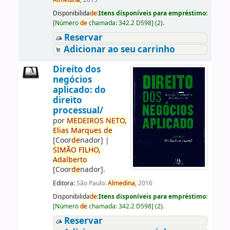
Almedina,
2015
Disponibilida
de
:
Itens disponíveis para empréstimo:
[
Número
de
chamada:
342.2 D598
]
(2).
Reservar
Adicionar ao seu carrinho
Direito dos
negócios
aplicado: do
direito
processual/
por
ME
DE
IROS
NETO,
Elias
Marques
de
[Coor
de
nador]
|
SIMÃO
FILHO,
Adalberto
[Coor
de
nador]
.
Editora:
São Paulo:
Almedina,
2016
Disponibilida
de
:
Itens disponíveis para empréstimo:
[
Número
de
chamada:
342.2 D598
]
(2).
Reservar