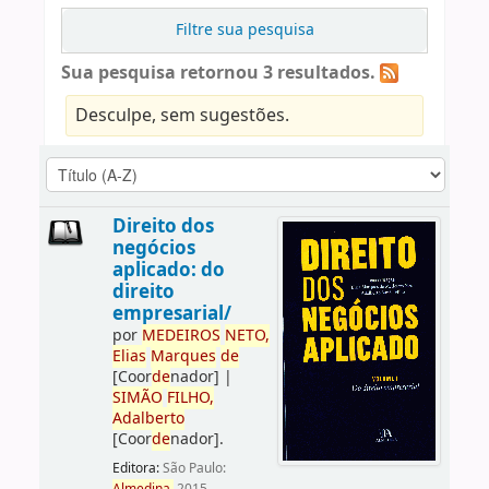
Filtre sua pesquisa
Sua pesquisa retornou 3 resultados.
Desculpe, sem sugestões.
Direito dos
negócios
aplicado: do
direito
empresarial/
por
ME
DE
IROS
NETO,
Elias
Marques
de
[Coor
de
nador]
|
SIMÃO
FILHO,
Adalberto
[Coor
de
nador]
.
Editora:
São Paulo: