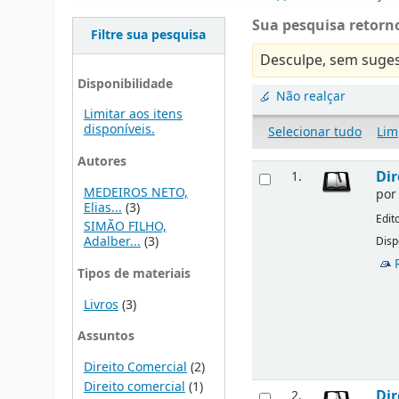
Sua pesquisa retorno
Filtre sua pesquisa
Desculpe, sem suges
Disponibilidade
Não realçar
Limitar aos itens
disponíveis.
Selecionar tudo
Lim
Autores
Dir
1.
MEDEIROS NETO,
po
Elias...
(3)
Edit
SIMÃO FILHO,
Adalber...
(3)
Disp
Tipos de materiais
Livros
(3)
Assuntos
Direito Comercial
(2)
Direito comercial
(1)
Dir
2.