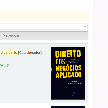
,
Adalberto
[Coor
de
nador]
.
D598
]
(2).