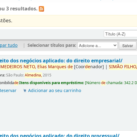
u 3 resultados.
tões.
par tudo
|
Selecionar títulos para:
eito dos negócios aplicado: do direito empresarial/
r
ME
DE
IROS
NETO,
Elias
Marques
de
[Coor
de
nador]
|
SIMÃO
FILHO
ora:
São Paulo:
Almedina,
2015
onibilida
de
:
Itens disponíveis para empréstimo:
[
Número
de
chamada:
342.2 
Reservar
Adicionar ao seu carrinho
eito dos negócios aplicado: do direito processual/