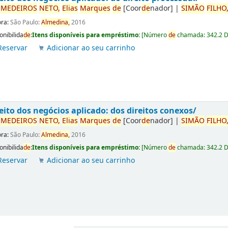
r
ME
DE
IROS
NETO,
Elias
Marques
de
[Coor
de
nador]
|
SIMÃO
FILHO
ora:
São Paulo:
Almedina,
2016
onibilida
de
:
Itens disponíveis para empréstimo:
[
Número
de
chamada:
342.2 
Reservar
Adicionar ao seu carrinho
eito dos negócios aplicado: dos direitos conexos/
r
ME
DE
IROS
NETO,
Elias
Marques
de
[Coor
de
nador]
|
SIMÃO
FILHO
ora:
São Paulo:
Almedina,
2016
onibilida
de
:
Itens disponíveis para empréstimo:
[
Número
de
chamada:
342.2 
Reservar
Adicionar ao seu carrinho