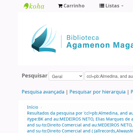
Carrinho
Listas
Biblioteca
Agamenon
Magalhães
Pesquisar
Pesquisa avançada
Pesquisar por hierarquia
P
Início
›
Resultados da pesquisa por 'ccl=pb:Almedina, and a
itype:BK and au:MEDEIROS NETO, Elias Marques de an
and su-to:Direito Comercial and au:MEDEIROS NETO, 
and su-to:Direito Comercial and ( (allrecords,AlwaysM