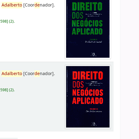
,
Adalberto
[Coor
de
nador]
.
D598
]
(2).
,
Adalberto
[Coor
de
nador]
.
D598
]
(2).