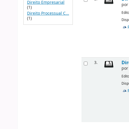
Direito Empresarial
po
(1)
Edit
Direito Processual C...
(1)
Disp
Dir
3.
po
Edit
Disp