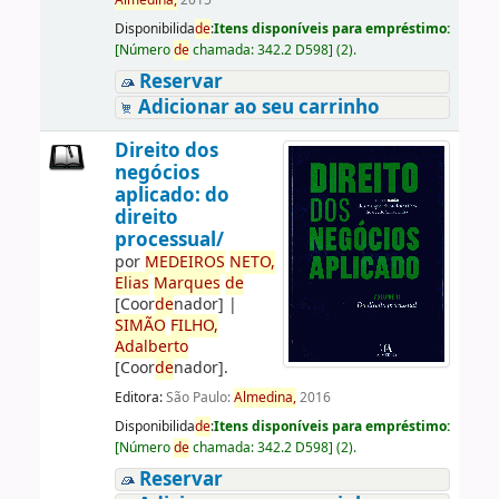
Almedina,
2015
Disponibilida
de
:
Itens disponíveis para empréstimo:
[
Número
de
chamada:
342.2 D598
]
(2).
Reservar
Adicionar ao seu carrinho
Direito dos
negócios
aplicado: do
direito
processual/
por
ME
DE
IROS
NETO,
Elias
Marques
de
[Coor
de
nador]
|
SIMÃO
FILHO,
Adalberto
[Coor
de
nador]
.
Editora:
São Paulo:
Almedina,
2016
Disponibilida
de
:
Itens disponíveis para empréstimo:
[
Número
de
chamada:
342.2 D598
]
(2).
Reservar