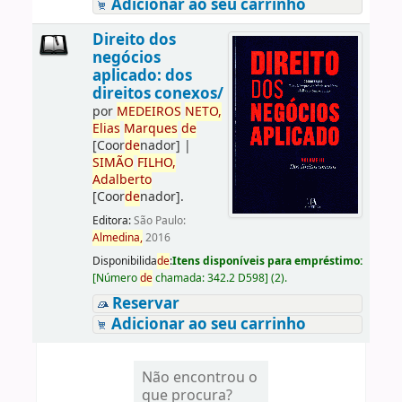
Adicionar ao seu carrinho
Direito dos
negócios
aplicado: dos
direitos conexos/
por
ME
DE
IROS
NETO,
Elias
Marques
de
[Coor
de
nador]
|
SIMÃO
FILHO,
Adalberto
[Coor
de
nador]
.
Editora:
São Paulo:
Almedina,
2016
Disponibilida
de
:
Itens disponíveis para empréstimo:
[
Número
de
chamada:
342.2 D598
]
(2).
Reservar
Adicionar ao seu carrinho
Não encontrou o
que procura?