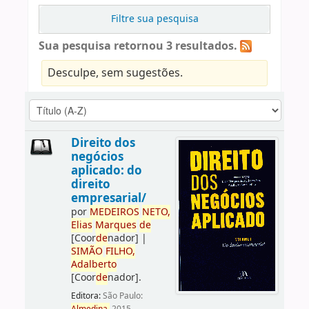
Filtre sua pesquisa
Sua pesquisa retornou 3 resultados.
Desculpe, sem sugestões.
Direito dos
negócios
aplicado: do
direito
empresarial/
por
ME
DE
IROS
NETO,
Elias
Marques
de
[Coor
de
nador]
|
SIMÃO
FILHO,
Adalberto
[Coor
de
nador]
.
Editora:
São Paulo: