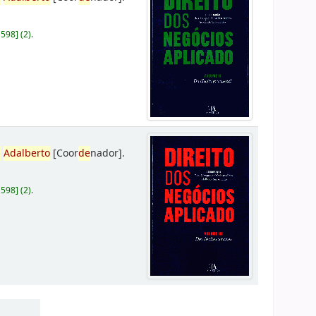
D598
]
(2).
,
Adalberto
[Coor
de
nador]
.
D598
]
(2).