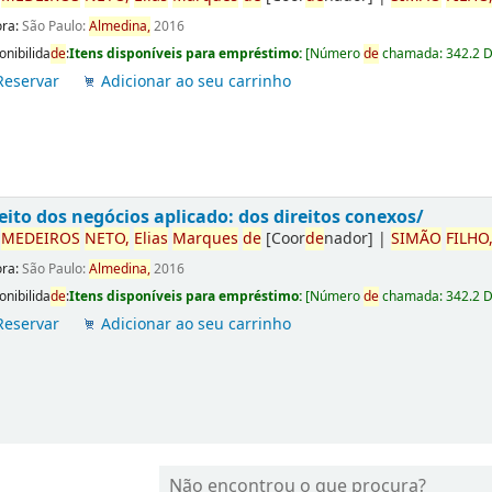
ora:
São Paulo:
Almedina,
2016
onibilida
de
:
Itens disponíveis para empréstimo:
[
Número
de
chamada:
342.2 
Reservar
Adicionar ao seu carrinho
eito dos negócios aplicado: dos direitos conexos/
r
ME
DE
IROS
NETO,
Elias
Marques
de
[Coor
de
nador]
|
SIMÃO
FILHO
ora:
São Paulo:
Almedina,
2016
onibilida
de
:
Itens disponíveis para empréstimo:
[
Número
de
chamada:
342.2 
Reservar
Adicionar ao seu carrinho
Não encontrou o que procura?