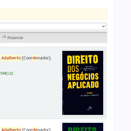
,
Adalberto
[Coor
de
nador]
.
D598
]
(2).
,
Adalberto
[Coor
de
nador]
.