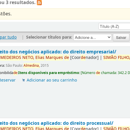
u 3 resultados.
tões.
par tudo
|
Selecionar títulos para:
eito dos negócios aplicado: do direito empresarial/
r
ME
DE
IROS
NETO,
Elias
Marques
de
[Coor
de
nador]
|
SIMÃO
FILHO
ora:
São Paulo:
Almedina,
2015
onibilida
de
:
Itens disponíveis para empréstimo:
[
Número
de
chamada:
342.2 
Reservar
Adicionar ao seu carrinho
eito dos negócios aplicado: do direito processual/
r
ME
DE
IROS
NETO,
Elias
Marques
de
[Coor
de
nador]
|
SIMÃO
FILHO