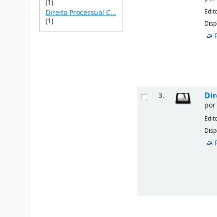
(1)
Edit
Direito Processual C...
(1)
Disp
Dir
3.
po
Edit
Disp