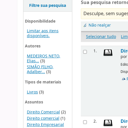
Sua pesquisa retorno
Filtre sua pesquisa
Desculpe, sem suges
Disponibilidade
Não realçar
Limitar aos itens
disponíveis.
Selecionar tudo
Lim
Autores
Dir
1.
MEDEIROS NETO,
po
Elias...
(3)
Edit
SIMÃO FILHO,
Adalber...
(3)
Disp
Tipos de materiais
Livros
(3)
Assuntos
Direito Comercial
(2)
Direito comercial
(1)
Dir
2.
Direito Empresarial
po