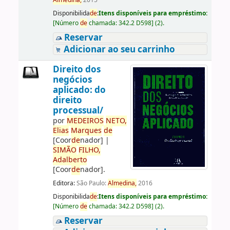
Almedina,
2015
Disponibilida
de
:
Itens disponíveis para empréstimo:
[
Número
de
chamada:
342.2 D598
]
(2).
Reservar
Adicionar ao seu carrinho
Direito dos
negócios
aplicado: do
direito
processual/
por
ME
DE
IROS
NETO,
Elias
Marques
de
[Coor
de
nador]
|
SIMÃO
FILHO,
Adalberto
[Coor
de
nador]
.
Editora:
São Paulo:
Almedina,
2016
Disponibilida
de
:
Itens disponíveis para empréstimo:
[
Número
de
chamada:
342.2 D598
]
(2).
Reservar