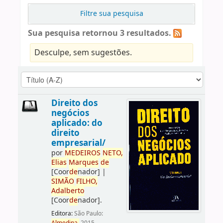
Filtre sua pesquisa
Sua pesquisa retornou 3 resultados.
Desculpe, sem sugestões.
Direito dos
negócios
aplicado: do
direito
empresarial/
por
ME
DE
IROS
NETO,
Elias
Marques
de
[Coor
de
nador]
|
SIMÃO
FILHO,
Adalberto
[Coor
de
nador]
.
Editora:
São Paulo: