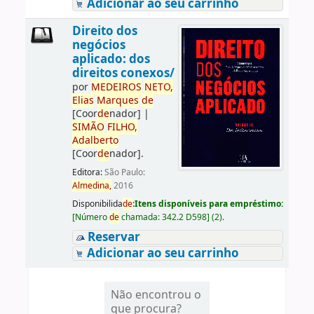
Adicionar ao seu carrinho
Direito dos
negócios
aplicado: dos
direitos conexos/
por
ME
DE
IROS
NETO,
Elias
Marques
de
[Coor
de
nador]
|
SIMÃO
FILHO,
Adalberto
[Coor
de
nador]
.
Editora:
São Paulo:
Almedina,
2016
Disponibilida
de
:
Itens disponíveis para empréstimo:
[
Número
de
chamada:
342.2 D598
]
(2).
Reservar
Adicionar ao seu carrinho
Não encontrou o
que procura?