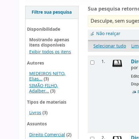
Sua pesquisa retorno
Filtre sua pesquisa
Desculpe, sem suges
Disponibilidade
Não realçar
Mostrando apenas
itens disponíveis
Selecionar tudo
Lim
Exibir todos os itens
Dir
1.
Autores
po
MEDEIROS NETO,
Edit
Elias...
(3)
Disp
SIMÃO FILHO,
Adalber...
(3)
Tipos de materiais
Livros
(3)
Assuntos
Direito Comercial
(2)
Dir
2.