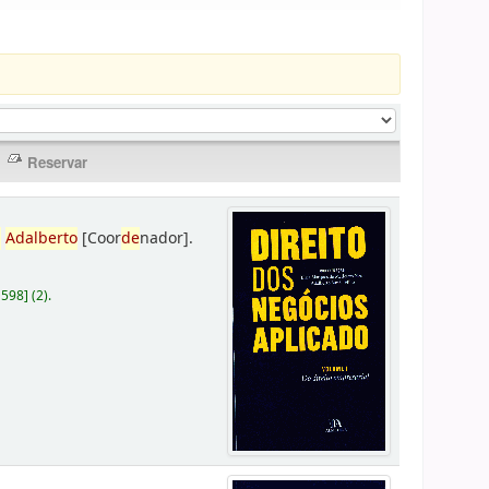
,
Adalberto
[Coor
de
nador]
.
D598
]
(2).