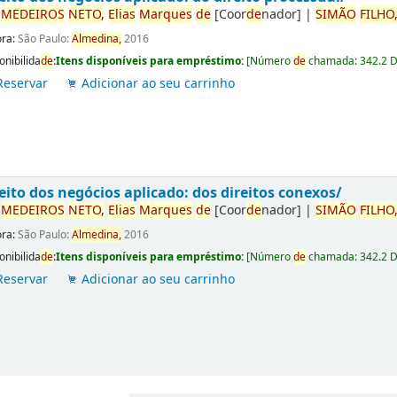
r
ME
DE
IROS
NETO,
Elias
Marques
de
[Coor
de
nador]
|
SIMÃO
FILHO
ora:
São Paulo:
Almedina,
2016
onibilida
de
:
Itens disponíveis para empréstimo:
[
Número
de
chamada:
342.2 
Reservar
Adicionar ao seu carrinho
eito dos negócios aplicado: dos direitos conexos/
r
ME
DE
IROS
NETO,
Elias
Marques
de
[Coor
de
nador]
|
SIMÃO
FILHO
ora:
São Paulo:
Almedina,
2016
onibilida
de
:
Itens disponíveis para empréstimo:
[
Número
de
chamada:
342.2 
Reservar
Adicionar ao seu carrinho