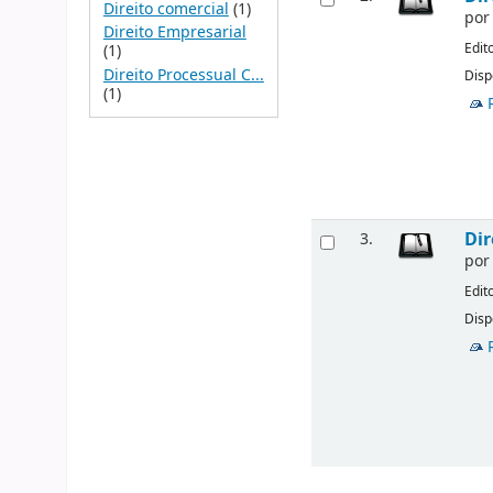
Direito comercial
(1)
po
Direito Empresarial
Edit
(1)
Direito Processual C...
Disp
(1)
Dir
3.
po
Edit
Disp