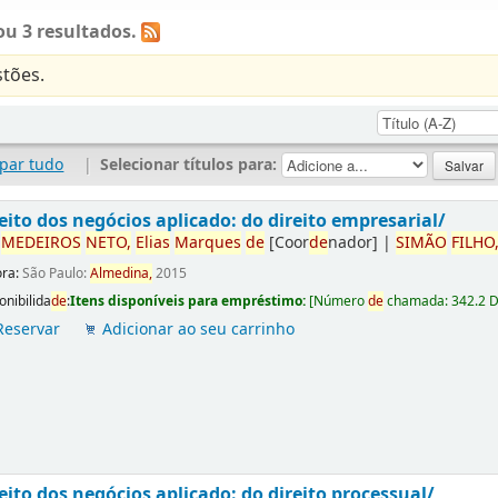
u 3 resultados.
tões.
par tudo
|
Selecionar títulos para:
eito dos negócios aplicado: do direito empresarial/
r
ME
DE
IROS
NETO,
Elias
Marques
de
[Coor
de
nador]
|
SIMÃO
FILHO
ora:
São Paulo:
Almedina,
2015
onibilida
de
:
Itens disponíveis para empréstimo:
[
Número
de
chamada:
342.2 
Reservar
Adicionar ao seu carrinho
eito dos negócios aplicado: do direito processual/