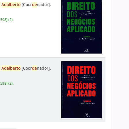
,
Adalberto
[Coor
de
nador]
.
D598
]
(2).
,
Adalberto
[Coor
de
nador]
.
D598
]
(2).