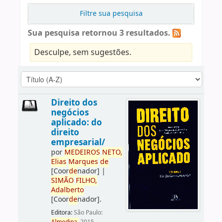
Filtre sua pesquisa
Sua pesquisa retornou 3 resultados.
Desculpe, sem sugestões.
Direito dos
negócios
aplicado: do
direito
empresarial/
por
ME
DE
IROS
NETO,
Elias
Marques
de
[Coor
de
nador]
|
SIMÃO
FILHO,
Adalberto
[Coor
de
nador]
.
Editora:
São Paulo: