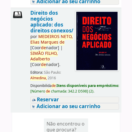
Adicionar ao seu carrinho
Direito dos
negócios
aplicado: dos
direitos conexos/
por
ME
DE
IROS
NETO,
Elias
Marques
de
[Coor
de
nador]
|
SIMÃO
FILHO,
Adalberto
[Coor
de
nador]
.
Editora:
São Paulo:
Almedina,
2016
Disponibilida
de
:
Itens disponíveis para empréstimo:
[
Número
de
chamada:
342.2 D598
]
(2).
Reservar
Adicionar ao seu carrinho
Não encontrou o
que procura?