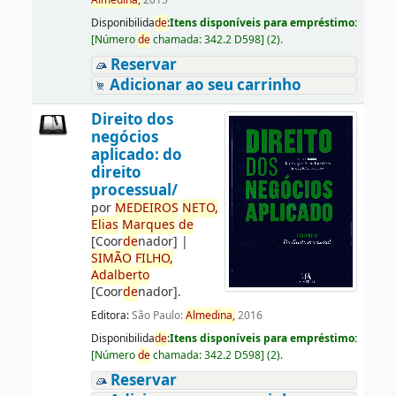
Almedina,
2015
Disponibilida
de
:
Itens disponíveis para empréstimo:
[
Número
de
chamada:
342.2 D598
]
(2).
Reservar
Adicionar ao seu carrinho
Direito dos
negócios
aplicado: do
direito
processual/
por
ME
DE
IROS
NETO,
Elias
Marques
de
[Coor
de
nador]
|
SIMÃO
FILHO,
Adalberto
[Coor
de
nador]
.
Editora:
São Paulo:
Almedina,
2016
Disponibilida
de
:
Itens disponíveis para empréstimo:
[
Número
de
chamada:
342.2 D598
]
(2).
Reservar