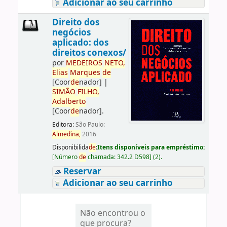
Adicionar ao seu carrinho
Direito dos
negócios
aplicado: dos
direitos conexos/
por
ME
DE
IROS
NETO,
Elias
Marques
de
[Coor
de
nador]
|
SIMÃO
FILHO,
Adalberto
[Coor
de
nador]
.
Editora:
São Paulo:
Almedina,
2016
Disponibilida
de
:
Itens disponíveis para empréstimo:
[
Número
de
chamada:
342.2 D598
]
(2).
Reservar
Adicionar ao seu carrinho
Não encontrou o
que procura?