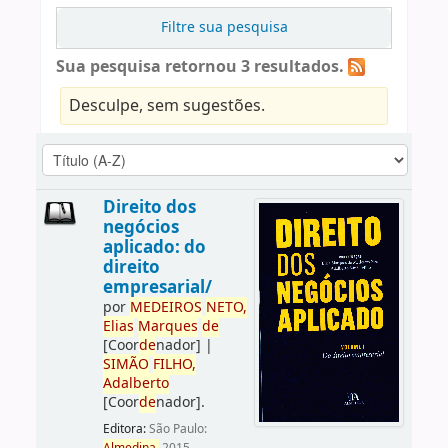
Filtre sua pesquisa
Sua pesquisa retornou 3 resultados.
Desculpe, sem sugestões.
Direito dos
negócios
aplicado: do
direito
empresarial/
por
ME
DE
IROS
NETO,
Elias
Marques
de
[Coor
de
nador]
|
SIMÃO
FILHO,
Adalberto
[Coor
de
nador]
.
Editora:
São Paulo: