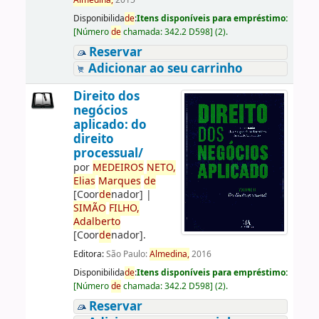
Almedina,
2015
Disponibilida
de
:
Itens disponíveis para empréstimo:
[
Número
de
chamada:
342.2 D598
]
(2).
Reservar
Adicionar ao seu carrinho
Direito dos
negócios
aplicado: do
direito
processual/
por
ME
DE
IROS
NETO,
Elias
Marques
de
[Coor
de
nador]
|
SIMÃO
FILHO,
Adalberto
[Coor
de
nador]
.
Editora:
São Paulo:
Almedina,
2016
Disponibilida
de
:
Itens disponíveis para empréstimo:
[
Número
de
chamada:
342.2 D598
]
(2).
Reservar