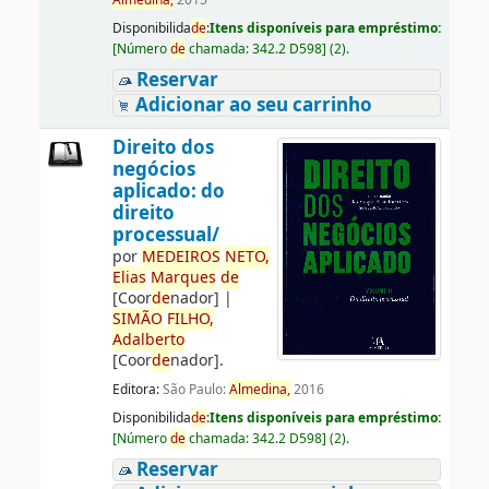
Almedina,
2015
Disponibilida
de
:
Itens disponíveis para empréstimo:
[
Número
de
chamada:
342.2 D598
]
(2).
Reservar
Adicionar ao seu carrinho
Direito dos
negócios
aplicado: do
direito
processual/
por
ME
DE
IROS
NETO,
Elias
Marques
de
[Coor
de
nador]
|
SIMÃO
FILHO,
Adalberto
[Coor
de
nador]
.
Editora:
São Paulo:
Almedina,
2016
Disponibilida
de
:
Itens disponíveis para empréstimo:
[
Número
de
chamada:
342.2 D598
]
(2).
Reservar