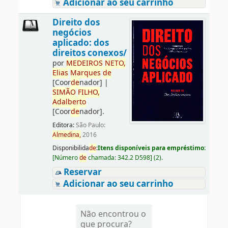
Adicionar ao seu carrinho
Direito dos
negócios
aplicado: dos
direitos conexos/
por
ME
DE
IROS
NETO,
Elias
Marques
de
[Coor
de
nador]
|
SIMÃO
FILHO,
Adalberto
[Coor
de
nador]
.
Editora:
São Paulo:
Almedina,
2016
Disponibilida
de
:
Itens disponíveis para empréstimo:
[
Número
de
chamada:
342.2 D598
]
(2).
Reservar
Adicionar ao seu carrinho
Não encontrou o
que procura?