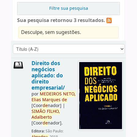
Filtre sua pesquisa
Sua pesquisa retornou 3 resultados.
Desculpe, sem sugestões.
Direito dos
negócios
aplicado: do
direito
empresarial/
por
ME
DE
IROS
NETO,
Elias
Marques
de
[Coor
de
nador]
|
SIMÃO
FILHO,
Adalberto
[Coor
de
nador]
.
Editora:
São Paulo: