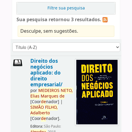
Filtre sua pesquisa
Sua pesquisa retornou 3 resultados.
Desculpe, sem sugestões.
Direito dos
negócios
aplicado: do
direito
empresarial/
por
ME
DE
IROS
NETO,
Elias
Marques
de
[Coor
de
nador]
|
SIMÃO
FILHO,
Adalberto
[Coor
de
nador]
.
Editora:
São Paulo: