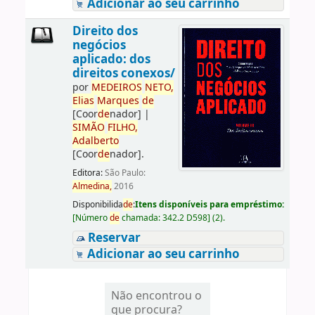
Adicionar ao seu carrinho
Direito dos
negócios
aplicado: dos
direitos conexos/
por
ME
DE
IROS
NETO,
Elias
Marques
de
[Coor
de
nador]
|
SIMÃO
FILHO,
Adalberto
[Coor
de
nador]
.
Editora:
São Paulo:
Almedina,
2016
Disponibilida
de
:
Itens disponíveis para empréstimo:
[
Número
de
chamada:
342.2 D598
]
(2).
Reservar
Adicionar ao seu carrinho
Não encontrou o
que procura?