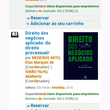
Almedina,
2015
Disponibilida
de
:
Itens disponíveis para empréstimo:
[
Número
de
chamada:
342.2 D598
]
(2).
Reservar
Adicionar ao seu carrinho
Direito dos
negócios
aplicado: do
direito
processual/
por
ME
DE
IROS
NETO,
Elias
Marques
de
[Coor
de
nador]
|
SIMÃO
FILHO,
Adalberto
[Coor
de
nador]
.
Editora:
São Paulo:
Almedina,
2016
Disponibilida
de
:
Itens disponíveis para empréstimo:
[
Número
de
chamada:
342.2 D598
]
(2).
Reservar