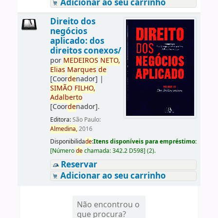
Adicionar ao seu carrinho
Direito dos
negócios
aplicado: dos
direitos conexos/
por
ME
DE
IROS
NETO,
Elias
Marques
de
[Coor
de
nador]
|
SIMÃO
FILHO,
Adalberto
[Coor
de
nador]
.
Editora:
São Paulo:
Almedina,
2016
Disponibilida
de
:
Itens disponíveis para empréstimo:
[
Número
de
chamada:
342.2 D598
]
(2).
Reservar
Adicionar ao seu carrinho
Não encontrou o
que procura?