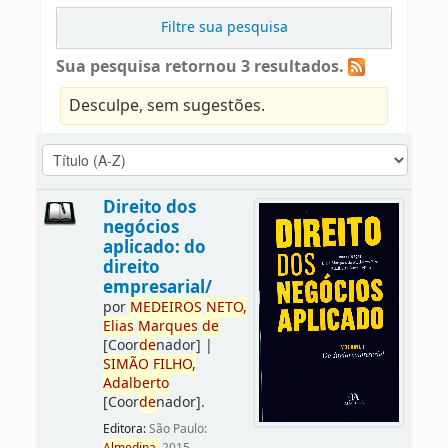
Filtre sua pesquisa
Sua pesquisa retornou 3 resultados.
Desculpe, sem sugestões.
Direito dos
negócios
aplicado: do
direito
empresarial/
por
ME
DE
IROS
NETO,
Elias
Marques
de
[Coor
de
nador]
|
SIMÃO
FILHO,
Adalberto
[Coor
de
nador]
.
Editora:
São Paulo: