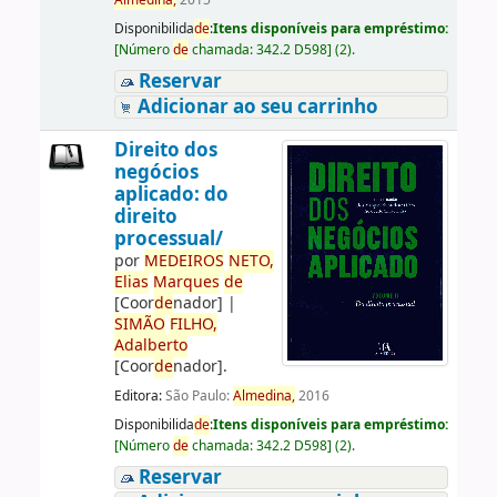
Almedina,
2015
Disponibilida
de
:
Itens disponíveis para empréstimo:
[
Número
de
chamada:
342.2 D598
]
(2).
Reservar
Adicionar ao seu carrinho
Direito dos
negócios
aplicado: do
direito
processual/
por
ME
DE
IROS
NETO,
Elias
Marques
de
[Coor
de
nador]
|
SIMÃO
FILHO,
Adalberto
[Coor
de
nador]
.
Editora:
São Paulo:
Almedina,
2016
Disponibilida
de
:
Itens disponíveis para empréstimo:
[
Número
de
chamada:
342.2 D598
]
(2).
Reservar