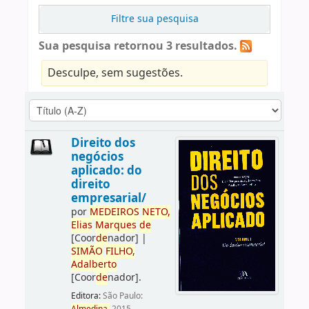
Filtre sua pesquisa
Sua pesquisa retornou 3 resultados.
Desculpe, sem sugestões.
Direito dos
negócios
aplicado: do
direito
empresarial/
por
ME
DE
IROS
NETO,
Elias
Marques
de
[Coor
de
nador]
|
SIMÃO
FILHO,
Adalberto
[Coor
de
nador]
.
Editora:
São Paulo: