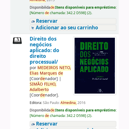
Almedina,
2015
Disponibilida
de
:
Itens disponíveis para empréstimo:
[
Número
de
chamada:
342.2 D598
]
(2).
Reservar
Adicionar ao seu carrinho
Direito dos
negócios
aplicado: do
direito
processual/
por
ME
DE
IROS
NETO,
Elias
Marques
de
[Coor
de
nador]
|
SIMÃO
FILHO,
Adalberto
[Coor
de
nador]
.
Editora:
São Paulo:
Almedina,
2016
Disponibilida
de
:
Itens disponíveis para empréstimo:
[
Número
de
chamada:
342.2 D598
]
(2).
Reservar