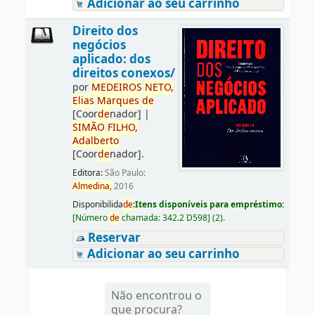
Adicionar ao seu carrinho
Direito dos
negócios
aplicado: dos
direitos conexos/
por
ME
DE
IROS
NETO,
Elias
Marques
de
[Coor
de
nador]
|
SIMÃO
FILHO,
Adalberto
[Coor
de
nador]
.
Editora:
São Paulo:
Almedina,
2016
Disponibilida
de
:
Itens disponíveis para empréstimo:
[
Número
de
chamada:
342.2 D598
]
(2).
Reservar
Adicionar ao seu carrinho
Não encontrou o
que procura?