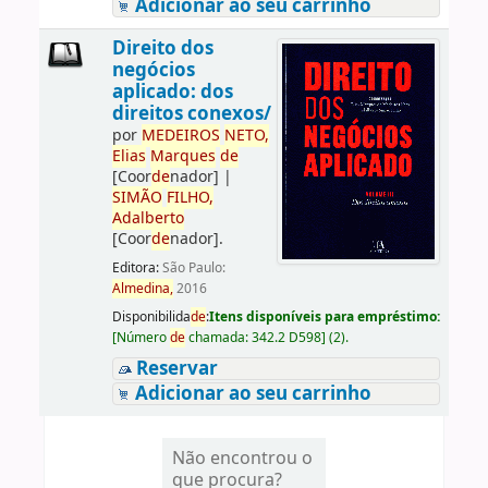
Adicionar ao seu carrinho
Direito dos
negócios
aplicado: dos
direitos conexos/
por
ME
DE
IROS
NETO,
Elias
Marques
de
[Coor
de
nador]
|
SIMÃO
FILHO,
Adalberto
[Coor
de
nador]
.
Editora:
São Paulo:
Almedina,
2016
Disponibilida
de
:
Itens disponíveis para empréstimo:
[
Número
de
chamada:
342.2 D598
]
(2).
Reservar
Adicionar ao seu carrinho
Não encontrou o
que procura?