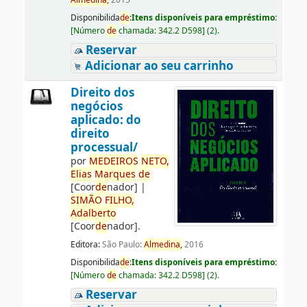
Almedina,
2015
Disponibilida
de
:
Itens disponíveis para empréstimo:
[
Número
de
chamada:
342.2 D598
]
(2).
Reservar
Adicionar ao seu carrinho
Direito dos
negócios
aplicado: do
direito
processual/
por
ME
DE
IROS
NETO,
Elias
Marques
de
[Coor
de
nador]
|
SIMÃO
FILHO,
Adalberto
[Coor
de
nador]
.
Editora:
São Paulo:
Almedina,
2016
Disponibilida
de
:
Itens disponíveis para empréstimo:
[
Número
de
chamada:
342.2 D598
]
(2).
Reservar