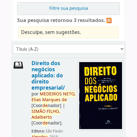
Filtre sua pesquisa
Sua pesquisa retornou 3 resultados.
Desculpe, sem sugestões.
Direito dos
negócios
aplicado: do
direito
empresarial/
por
ME
DE
IROS
NETO,
Elias
Marques
de
[Coor
de
nador]
|
SIMÃO
FILHO,
Adalberto
[Coor
de
nador]
.
Editora:
São Paulo: