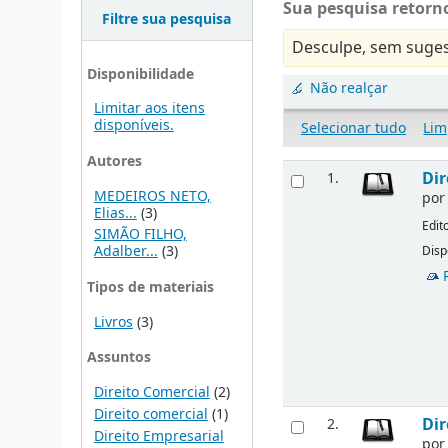
Sua pesquisa retorno
Filtre sua pesquisa
Desculpe, sem suges
Disponibilidade
Não realçar
Limitar aos itens
disponíveis.
Selecionar tudo
Lim
Autores
Dir
1.
MEDEIROS NETO,
po
Elias...
(3)
Edit
SIMÃO FILHO,
Adalber...
(3)
Disp
Tipos de materiais
Livros
(3)
Assuntos
Direito Comercial
(2)
Direito comercial
(1)
Dir
2.
Direito Empresarial
po