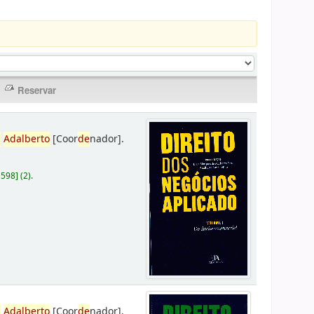
,
Adalberto
[Coor
de
nador]
.
D598
]
(2).
,
Adalberto
[Coor
de
nador]
.