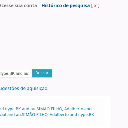
Acesse sua conta
Histórico de pesquisa
[
x
]
Buscar
ugestões de aquisição
and itype:BK and au:SIMÃO FILHO, Adalberto and
rcial and au:SIMÃO FILHO, Adalberto and itype:BK