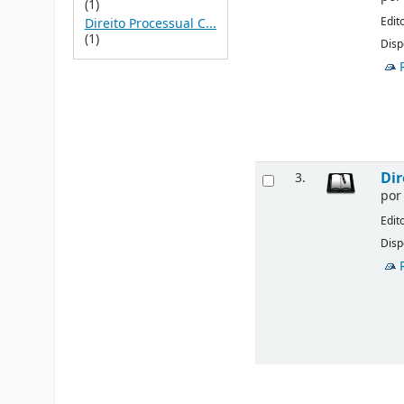
(1)
Edit
Direito Processual C...
(1)
Disp
Dir
3.
po
Edit
Disp