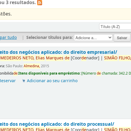
u 3 resultados.
tões.
par tudo
|
Selecionar títulos para:
eito dos negócios aplicado: do direito empresarial/
r
ME
DE
IROS
NETO,
Elias
Marques
de
[Coor
de
nador]
|
SIMÃO
FILHO
ora:
São Paulo:
Almedina,
2015
onibilida
de
:
Itens disponíveis para empréstimo:
[
Número
de
chamada:
342.2 
Reservar
Adicionar ao seu carrinho
eito dos negócios aplicado: do direito processual/
r
ME
DE
IROS
NETO,
Elias
Marques
de
[Coor
de
nador]
|
SIMÃO
FILHO