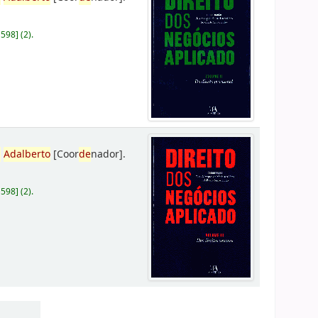
D598
]
(2).
,
Adalberto
[Coor
de
nador]
.
D598
]
(2).