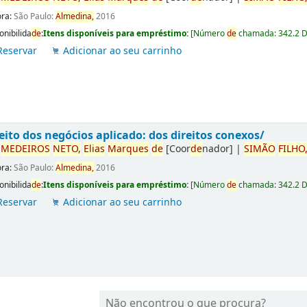
ora:
São Paulo:
Almedina,
2016
onibilida
de
:
Itens disponíveis para empréstimo:
[
Número
de
chamada:
342.2 
Reservar
Adicionar ao seu carrinho
eito dos negócios aplicado: dos direitos conexos/
r
ME
DE
IROS
NETO,
Elias
Marques
de
[Coor
de
nador]
|
SIMÃO
FILHO
ora:
São Paulo:
Almedina,
2016
onibilida
de
:
Itens disponíveis para empréstimo:
[
Número
de
chamada:
342.2 
Reservar
Adicionar ao seu carrinho
Não encontrou o que procura?