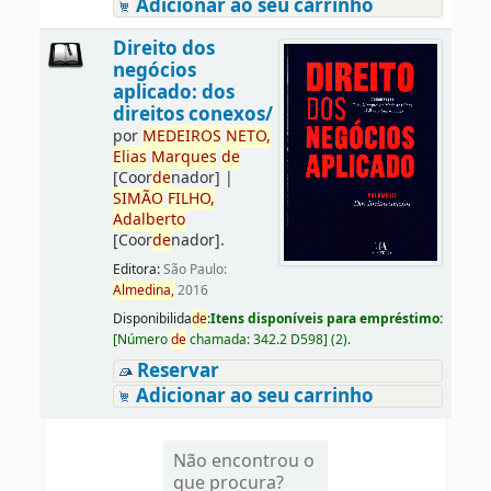
Adicionar ao seu carrinho
Direito dos
negócios
aplicado: dos
direitos conexos/
por
ME
DE
IROS
NETO,
Elias
Marques
de
[Coor
de
nador]
|
SIMÃO
FILHO,
Adalberto
[Coor
de
nador]
.
Editora:
São Paulo:
Almedina,
2016
Disponibilida
de
:
Itens disponíveis para empréstimo:
[
Número
de
chamada:
342.2 D598
]
(2).
Reservar
Adicionar ao seu carrinho
Não encontrou o
que procura?