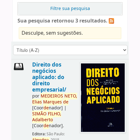
Filtre sua pesquisa
Sua pesquisa retornou 3 resultados.
Desculpe, sem sugestões.
Direito dos
negócios
aplicado: do
direito
empresarial/
por
ME
DE
IROS
NETO,
Elias
Marques
de
[Coor
de
nador]
|
SIMÃO
FILHO,
Adalberto
[Coor
de
nador]
.
Editora:
São Paulo: