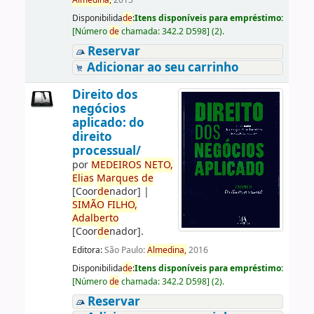
Almedina,
2015
Disponibilida
de
:
Itens disponíveis para empréstimo:
[
Número
de
chamada:
342.2 D598
]
(2).
Reservar
Adicionar ao seu carrinho
Direito dos
negócios
aplicado: do
direito
processual/
por
ME
DE
IROS
NETO,
Elias
Marques
de
[Coor
de
nador]
|
SIMÃO
FILHO,
Adalberto
[Coor
de
nador]
.
Editora:
São Paulo:
Almedina,
2016
Disponibilida
de
:
Itens disponíveis para empréstimo:
[
Número
de
chamada:
342.2 D598
]
(2).
Reservar