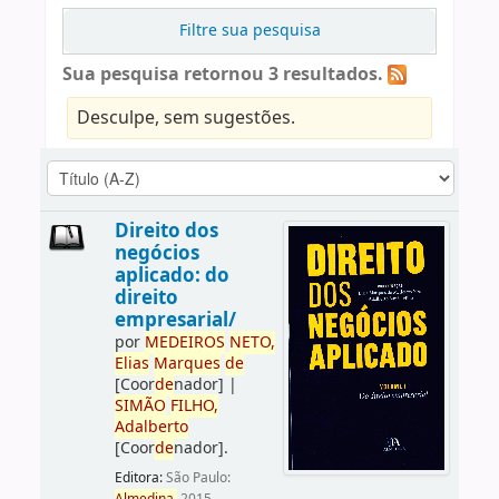
Filtre sua pesquisa
Sua pesquisa retornou 3 resultados.
Desculpe, sem sugestões.
Direito dos
negócios
aplicado: do
direito
empresarial/
por
ME
DE
IROS
NETO,
Elias
Marques
de
[Coor
de
nador]
|
SIMÃO
FILHO,
Adalberto
[Coor
de
nador]
.
Editora:
São Paulo: