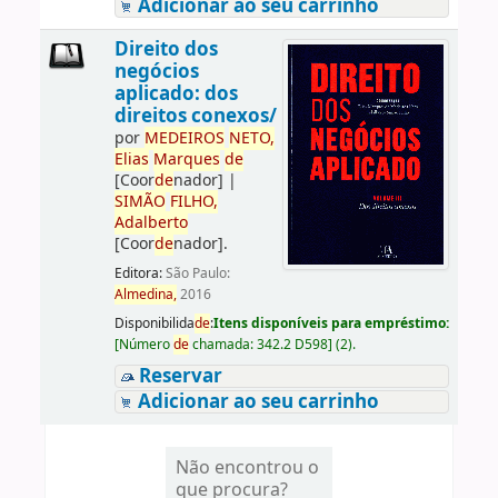
Adicionar ao seu carrinho
Direito dos
negócios
aplicado: dos
direitos conexos/
por
ME
DE
IROS
NETO,
Elias
Marques
de
[Coor
de
nador]
|
SIMÃO
FILHO,
Adalberto
[Coor
de
nador]
.
Editora:
São Paulo:
Almedina,
2016
Disponibilida
de
:
Itens disponíveis para empréstimo:
[
Número
de
chamada:
342.2 D598
]
(2).
Reservar
Adicionar ao seu carrinho
Não encontrou o
que procura?