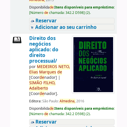
Almedina,
2015
Disponibilida
de
:
Itens disponíveis para empréstimo:
[
Número
de
chamada:
342.2 D598
]
(2).
Reservar
Adicionar ao seu carrinho
Direito dos
negócios
aplicado: do
direito
processual/
por
ME
DE
IROS
NETO,
Elias
Marques
de
[Coor
de
nador]
|
SIMÃO
FILHO,
Adalberto
[Coor
de
nador]
.
Editora:
São Paulo:
Almedina,
2016
Disponibilida
de
:
Itens disponíveis para empréstimo:
[
Número
de
chamada:
342.2 D598
]
(2).
Reservar