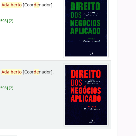
,
Adalberto
[Coor
de
nador]
.
D598
]
(2).
,
Adalberto
[Coor
de
nador]
.
D598
]
(2).