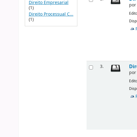
Direito Empresarial
po
(1)
Edit
Direito Processual C...
(1)
Disp
Dir
3.
po
Edit
Disp