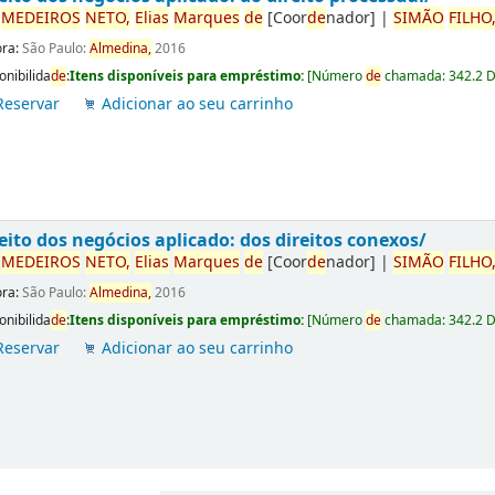
r
ME
DE
IROS
NETO,
Elias
Marques
de
[Coor
de
nador]
|
SIMÃO
FILHO
ora:
São Paulo:
Almedina,
2016
onibilida
de
:
Itens disponíveis para empréstimo:
[
Número
de
chamada:
342.2 
Reservar
Adicionar ao seu carrinho
eito dos negócios aplicado: dos direitos conexos/
r
ME
DE
IROS
NETO,
Elias
Marques
de
[Coor
de
nador]
|
SIMÃO
FILHO
ora:
São Paulo:
Almedina,
2016
onibilida
de
:
Itens disponíveis para empréstimo:
[
Número
de
chamada:
342.2 
Reservar
Adicionar ao seu carrinho