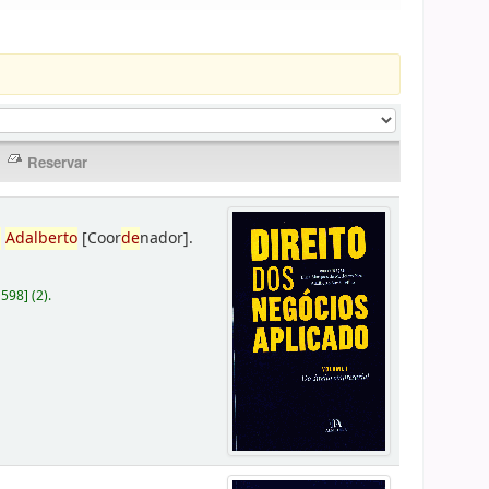
,
Adalberto
[Coor
de
nador]
.
D598
]
(2).