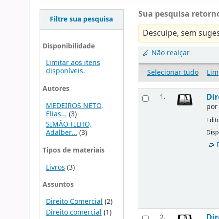
Sua pesquisa retorno
Filtre sua pesquisa
Desculpe, sem suges
Disponibilidade
Não realçar
Limitar aos itens
disponíveis.
Selecionar tudo
Lim
Autores
Dir
1.
MEDEIROS NETO,
po
Elias...
(3)
Edit
SIMÃO FILHO,
Adalber...
(3)
Disp
Tipos de materiais
Livros
(3)
Assuntos
Direito Comercial
(2)
Direito comercial
(1)
Dir
2.