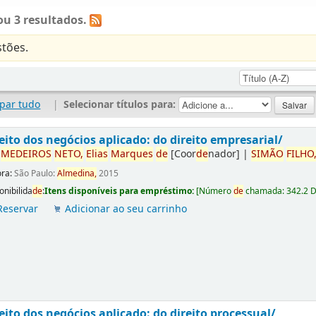
u 3 resultados.
tões.
par tudo
|
Selecionar títulos para:
eito dos negócios aplicado: do direito empresarial/
r
ME
DE
IROS
NETO,
Elias
Marques
de
[Coor
de
nador]
|
SIMÃO
FILHO
ora:
São Paulo:
Almedina,
2015
onibilida
de
:
Itens disponíveis para empréstimo:
[
Número
de
chamada:
342.2 
Reservar
Adicionar ao seu carrinho
eito dos negócios aplicado: do direito processual/