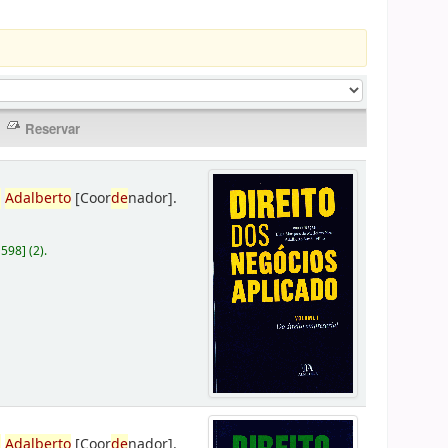
,
Adalberto
[Coor
de
nador]
.
D598
]
(2).
,
Adalberto
[Coor
de
nador]
.