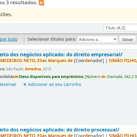
u 3 resultados.
tões.
par tudo
|
Selecionar títulos para:
eito dos negócios aplicado: do direito empresarial/
r
ME
DE
IROS
NETO,
Elias
Marques
de
[Coor
de
nador]
|
SIMÃO
FILHO
ora:
São Paulo:
Almedina,
2015
onibilida
de
:
Itens disponíveis para empréstimo:
[
Número
de
chamada:
342.2 
Reservar
Adicionar ao seu carrinho
eito dos negócios aplicado: do direito processual/
r
ME
DE
IROS
NETO,
Elias
Marques
de
[Coor
de
nador]
|
SIMÃO
FILHO