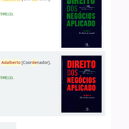
D598
]
(2).
,
Adalberto
[Coor
de
nador]
.
D598
]
(2).