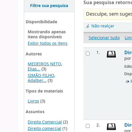
Sua pesquisa retorno
Filtre sua pesquisa
Desculpe, sem suges
Disponibilidade
Não realçar
Mostrando apenas
itens disponíveis
Selecionar tudo
Lim
Exibir todos os itens
Dir
1.
Autores
po
MEDEIROS NETO,
Edit
Elias...
(3)
Disp
SIMÃO FILHO,
Adalber...
(3)
Tipos de materiais
Livros
(3)
Assuntos
Direito Comercial
(2)
Dir
2.
Direito comercial
(1)
po