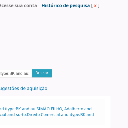
Acesse sua conta
Histórico de pesquisa
[
x
]
Buscar
ugestões de aquisição
and itype:BK and au:SIMÃO FILHO, Adalberto and
ial and su-to:Direito Comercial and itype:BK and