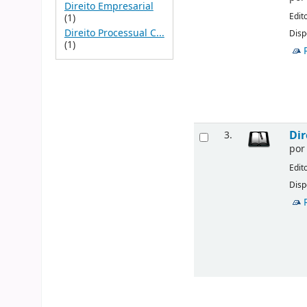
Direito Empresarial
Edit
(1)
Direito Processual C...
Disp
(1)
Dir
3.
po
Edit
Disp