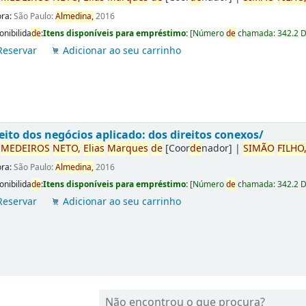
ora:
São Paulo:
Almedina,
2016
onibilida
de
:
Itens disponíveis para empréstimo:
[
Número
de
chamada:
342.2 
Reservar
Adicionar ao seu carrinho
eito dos negócios aplicado: dos direitos conexos/
r
ME
DE
IROS
NETO,
Elias
Marques
de
[Coor
de
nador]
|
SIMÃO
FILHO
ora:
São Paulo:
Almedina,
2016
onibilida
de
:
Itens disponíveis para empréstimo:
[
Número
de
chamada:
342.2 
Reservar
Adicionar ao seu carrinho
Não encontrou o que procura?