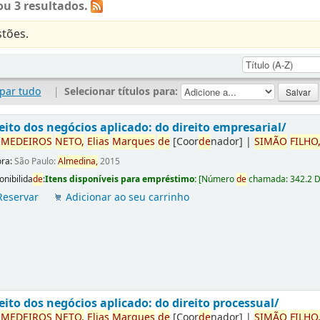
u 3 resultados.
tões.
par tudo
|
Selecionar títulos para:
eito dos negócios aplicado: do direito empresarial/
r
ME
DE
IROS
NETO,
Elias
Marques
de
[Coor
de
nador]
|
SIMÃO
FILHO
ora:
São Paulo:
Almedina,
2015
onibilida
de
:
Itens disponíveis para empréstimo:
[
Número
de
chamada:
342.2 
Reservar
Adicionar ao seu carrinho
eito dos negócios aplicado: do direito processual/
r
ME
DE
IROS
NETO,
Elias
Marques
de
[Coor
de
nador]
|
SIMÃO
FILHO