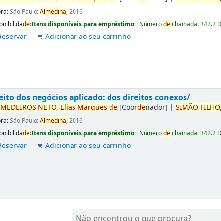
ora:
São Paulo:
Almedina,
2016
onibilida
de
:
Itens disponíveis para empréstimo:
[
Número
de
chamada:
342.2 
Reservar
Adicionar ao seu carrinho
eito dos negócios aplicado: dos direitos conexos/
r
ME
DE
IROS
NETO,
Elias
Marques
de
[Coor
de
nador]
|
SIMÃO
FILHO
ora:
São Paulo:
Almedina,
2016
onibilida
de
:
Itens disponíveis para empréstimo:
[
Número
de
chamada:
342.2 
Reservar
Adicionar ao seu carrinho
Não encontrou o que procura?