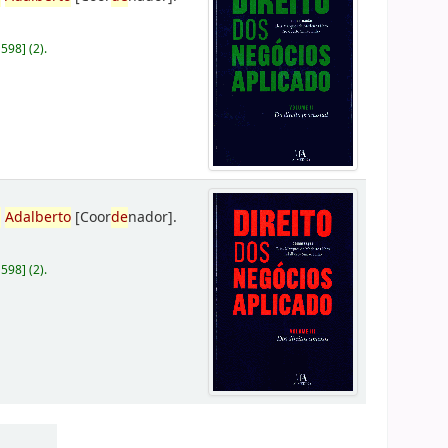
D598
]
(2).
,
Adalberto
[Coor
de
nador]
.
D598
]
(2).