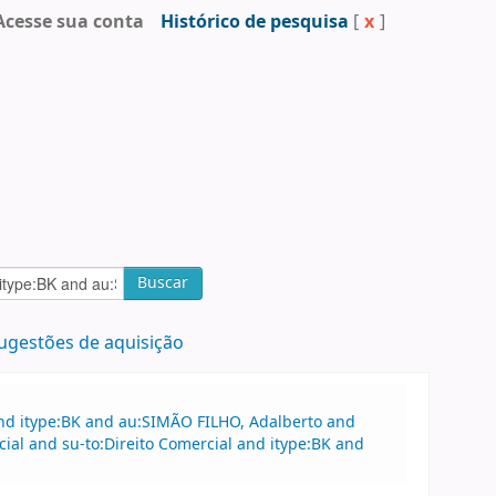
Acesse sua conta
Histórico de pesquisa
[
x
]
Buscar
ugestões de aquisição
and itype:BK and au:SIMÃO FILHO, Adalberto and
ial and su-to:Direito Comercial and itype:BK and