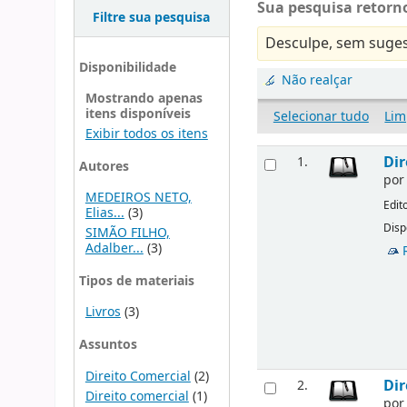
Sua pesquisa retorno
Filtre sua pesquisa
Desculpe, sem suges
Disponibilidade
Não realçar
Mostrando apenas
itens disponíveis
Selecionar tudo
Lim
Exibir todos os itens
Dir
1.
Autores
po
MEDEIROS NETO,
Edit
Elias...
(3)
Disp
SIMÃO FILHO,
Adalber...
(3)
Tipos de materiais
Livros
(3)
Assuntos
Direito Comercial
(2)
Dir
2.
Direito comercial
(1)
po