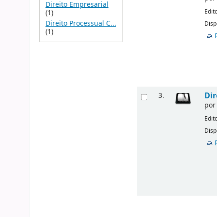
Direito Empresarial
Edit
(1)
Direito Processual C...
Disp
(1)
Dir
3.
po
Edit
Disp