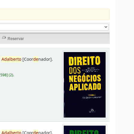
,
Adalberto
[Coor
de
nador]
.
D598
]
(2).
,
Adalberto
[Coor
de
nador]
.