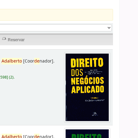
,
Adalberto
[Coor
de
nador]
.
D598
]
(2).
,
Adalberto
[Coor
de
nador]
.