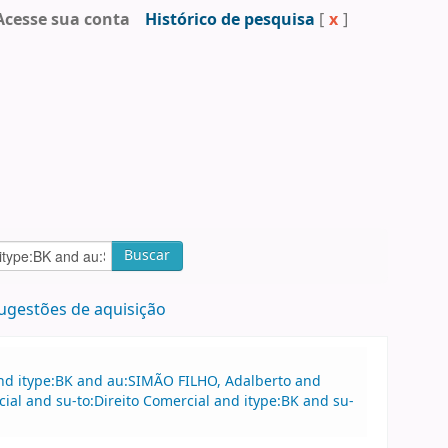
Acesse sua conta
Histórico de pesquisa
[
x
]
Buscar
ugestões de aquisição
and itype:BK and au:SIMÃO FILHO, Adalberto and
ial and su-to:Direito Comercial and itype:BK and su-