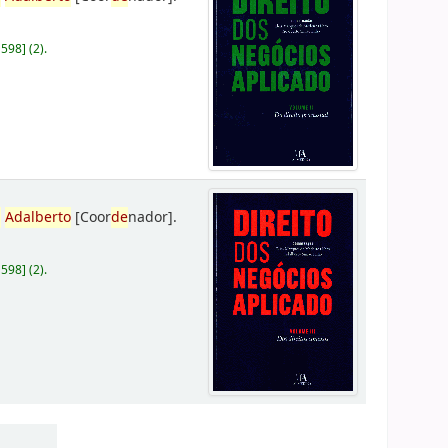
D598
]
(2).
,
Adalberto
[Coor
de
nador]
.
D598
]
(2).