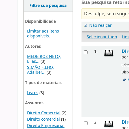
Sua pesquisa retorno
Filtre sua pesquisa
Desculpe, sem suges
Disponibilidade
Não realçar
Limitar aos itens
disponíveis.
Selecionar tudo
Lim
Autores
Dir
1.
MEDEIROS NETO,
po
Elias...
(3)
Edit
SIMÃO FILHO,
Adalber...
(3)
Disp
Tipos de materiais
Livros
(3)
Assuntos
Direito Comercial
(2)
Direito comercial
(1)
Dir
2.
Direito Empresarial
po