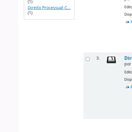
(1)
Edit
Direito Processual C...
(1)
Disp
Dir
3.
po
Edit
Disp