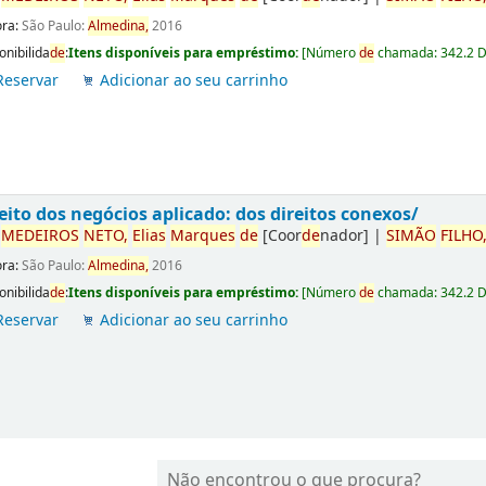
ora:
São Paulo:
Almedina,
2016
onibilida
de
:
Itens disponíveis para empréstimo:
[
Número
de
chamada:
342.2 
Reservar
Adicionar ao seu carrinho
eito dos negócios aplicado: dos direitos conexos/
r
ME
DE
IROS
NETO,
Elias
Marques
de
[Coor
de
nador]
|
SIMÃO
FILHO
ora:
São Paulo:
Almedina,
2016
onibilida
de
:
Itens disponíveis para empréstimo:
[
Número
de
chamada:
342.2 
Reservar
Adicionar ao seu carrinho
Não encontrou o que procura?