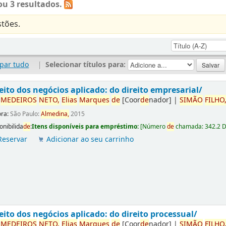
u 3 resultados.
tões.
par tudo
|
Selecionar títulos para:
eito dos negócios aplicado: do direito empresarial/
r
ME
DE
IROS
NETO,
Elias
Marques
de
[Coor
de
nador]
|
SIMÃO
FILHO
ora:
São Paulo:
Almedina,
2015
onibilida
de
:
Itens disponíveis para empréstimo:
[
Número
de
chamada:
342.2 
Reservar
Adicionar ao seu carrinho
eito dos negócios aplicado: do direito processual/
r
ME
DE
IROS
NETO,
Elias
Marques
de
[Coor
de
nador]
|
SIMÃO
FILHO