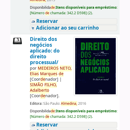
Almedina,
2015
Disponibilida
de
:
Itens disponíveis para empréstimo:
[
Número
de
chamada:
342.2 D598
]
(2).
Reservar
Adicionar ao seu carrinho
Direito dos
negócios
aplicado: do
direito
processual/
por
ME
DE
IROS
NETO,
Elias
Marques
de
[Coor
de
nador]
|
SIMÃO
FILHO,
Adalberto
[Coor
de
nador]
.
Editora:
São Paulo:
Almedina,
2016
Disponibilida
de
:
Itens disponíveis para empréstimo:
[
Número
de
chamada:
342.2 D598
]
(2).
Reservar