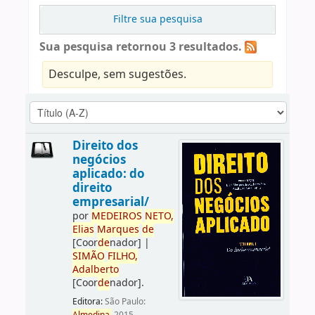
Filtre sua pesquisa
Sua pesquisa retornou 3 resultados.
Desculpe, sem sugestões.
Direito dos
negócios
aplicado: do
direito
empresarial/
por
ME
DE
IROS
NETO,
Elias
Marques
de
[Coor
de
nador]
|
SIMÃO
FILHO,
Adalberto
[Coor
de
nador]
.
Editora:
São Paulo: