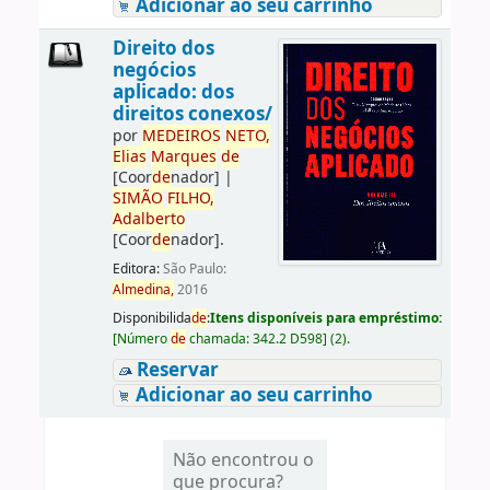
Adicionar ao seu carrinho
Direito dos
negócios
aplicado: dos
direitos conexos/
por
ME
DE
IROS
NETO,
Elias
Marques
de
[Coor
de
nador]
|
SIMÃO
FILHO,
Adalberto
[Coor
de
nador]
.
Editora:
São Paulo:
Almedina,
2016
Disponibilida
de
:
Itens disponíveis para empréstimo:
[
Número
de
chamada:
342.2 D598
]
(2).
Reservar
Adicionar ao seu carrinho
Não encontrou o
que procura?