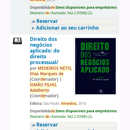
Almedina,
2015
Disponibilida
de
:
Itens disponíveis para empréstimo:
[
Número
de
chamada:
342.2 D598
]
(2).
Reservar
Adicionar ao seu carrinho
Direito dos
negócios
aplicado: do
direito
processual/
por
ME
DE
IROS
NETO,
Elias
Marques
de
[Coor
de
nador]
|
SIMÃO
FILHO,
Adalberto
[Coor
de
nador]
.
Editora:
São Paulo:
Almedina,
2016
Disponibilida
de
:
Itens disponíveis para empréstimo:
[
Número
de
chamada:
342.2 D598
]
(2).
Reservar