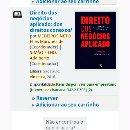
Adicionar ao seu carrinho
Direito dos
negócios
aplicado: dos
direitos conexos/
por
ME
DE
IROS
NETO,
Elias
Marques
de
[Coor
de
nador]
|
SIMÃO
FILHO,
Adalberto
[Coor
de
nador]
.
Editora:
São Paulo:
Almedina,
2016
Disponibilida
de
:
Itens disponíveis para empréstimo:
[
Número
de
chamada:
342.2 D598
]
(2).
Reservar
Adicionar ao seu carrinho
Não encontrou o
que procura?