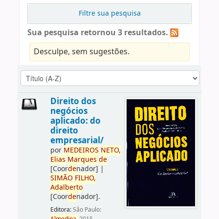
Filtre sua pesquisa
Sua pesquisa retornou 3 resultados.
Desculpe, sem sugestões.
Direito dos
negócios
aplicado: do
direito
empresarial/
por
ME
DE
IROS
NETO,
Elias
Marques
de
[Coor
de
nador]
|
SIMÃO
FILHO,
Adalberto
[Coor
de
nador]
.
Editora:
São Paulo: