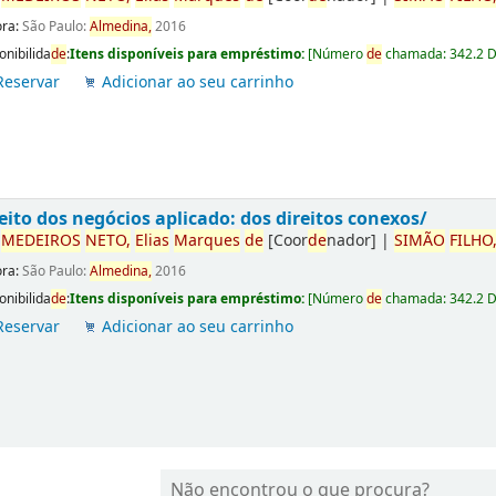
ora:
São Paulo:
Almedina,
2016
onibilida
de
:
Itens disponíveis para empréstimo:
[
Número
de
chamada:
342.2 
Reservar
Adicionar ao seu carrinho
eito dos negócios aplicado: dos direitos conexos/
r
ME
DE
IROS
NETO,
Elias
Marques
de
[Coor
de
nador]
|
SIMÃO
FILHO
ora:
São Paulo:
Almedina,
2016
onibilida
de
:
Itens disponíveis para empréstimo:
[
Número
de
chamada:
342.2 
Reservar
Adicionar ao seu carrinho
Não encontrou o que procura?