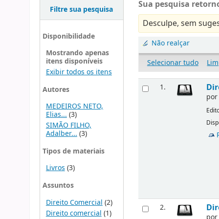
Sua pesquisa retorno
Filtre sua pesquisa
Desculpe, sem suges
Disponibilidade
Não realçar
Mostrando apenas
itens disponíveis
Selecionar tudo
Lim
Exibir todos os itens
Dir
1.
Autores
po
MEDEIROS NETO,
Edit
Elias...
(3)
Disp
SIMÃO FILHO,
Adalber...
(3)
Tipos de materiais
Livros
(3)
Assuntos
Direito Comercial
(2)
Dir
2.
Direito comercial
(1)
po