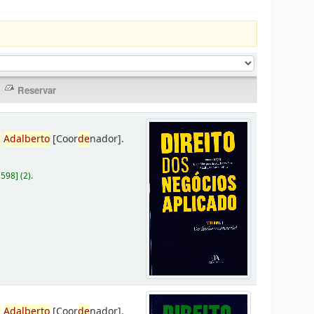
,
Adalberto
[Coor
de
nador]
.
D598
]
(2).
,
Adalberto
[Coor
de
nador]
.