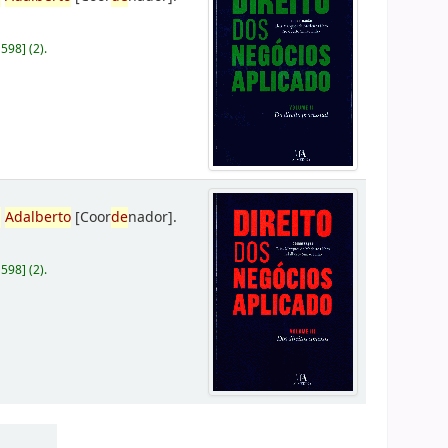
D598
]
(2).
,
Adalberto
[Coor
de
nador]
.
D598
]
(2).