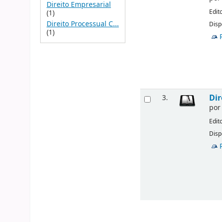
Direito Empresarial
Edit
(1)
Direito Processual C...
Disp
(1)
Dir
3.
po
Edit
Disp