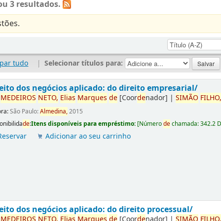
u 3 resultados.
tões.
par tudo
|
Selecionar títulos para:
eito dos negócios aplicado: do direito empresarial/
r
ME
DE
IROS
NETO,
Elias
Marques
de
[Coor
de
nador]
|
SIMÃO
FILHO
ora:
São Paulo:
Almedina,
2015
onibilida
de
:
Itens disponíveis para empréstimo:
[
Número
de
chamada:
342.2 
Reservar
Adicionar ao seu carrinho
eito dos negócios aplicado: do direito processual/
r
ME
DE
IROS
NETO,
Elias
Marques
de
[Coor
de
nador]
|
SIMÃO
FILHO