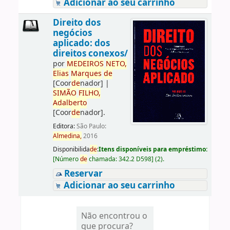
Adicionar ao seu carrinho
Direito dos
negócios
aplicado: dos
direitos conexos/
por
ME
DE
IROS
NETO,
Elias
Marques
de
[Coor
de
nador]
|
SIMÃO
FILHO,
Adalberto
[Coor
de
nador]
.
Editora:
São Paulo:
Almedina,
2016
Disponibilida
de
:
Itens disponíveis para empréstimo:
[
Número
de
chamada:
342.2 D598
]
(2).
Reservar
Adicionar ao seu carrinho
Não encontrou o
que procura?