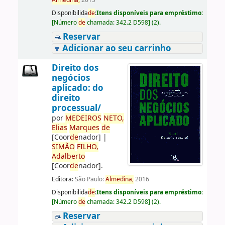
Almedina,
2015
Disponibilida
de
:
Itens disponíveis para empréstimo:
[
Número
de
chamada:
342.2 D598
]
(2).
Reservar
Adicionar ao seu carrinho
Direito dos
negócios
aplicado: do
direito
processual/
por
ME
DE
IROS
NETO,
Elias
Marques
de
[Coor
de
nador]
|
SIMÃO
FILHO,
Adalberto
[Coor
de
nador]
.
Editora:
São Paulo:
Almedina,
2016
Disponibilida
de
:
Itens disponíveis para empréstimo:
[
Número
de
chamada:
342.2 D598
]
(2).
Reservar