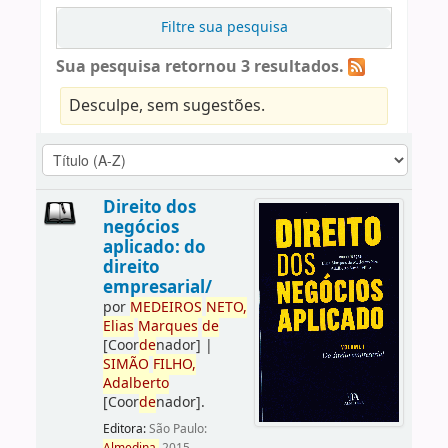
Filtre sua pesquisa
Sua pesquisa retornou 3 resultados.
Desculpe, sem sugestões.
Direito dos
negócios
aplicado: do
direito
empresarial/
por
ME
DE
IROS
NETO,
Elias
Marques
de
[Coor
de
nador]
|
SIMÃO
FILHO,
Adalberto
[Coor
de
nador]
.
Editora:
São Paulo: