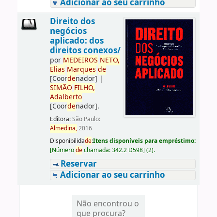
Adicionar ao seu carrinho
Direito dos
negócios
aplicado: dos
direitos conexos/
por
ME
DE
IROS
NETO,
Elias
Marques
de
[Coor
de
nador]
|
SIMÃO
FILHO,
Adalberto
[Coor
de
nador]
.
Editora:
São Paulo:
Almedina,
2016
Disponibilida
de
:
Itens disponíveis para empréstimo:
[
Número
de
chamada:
342.2 D598
]
(2).
Reservar
Adicionar ao seu carrinho
Não encontrou o
que procura?