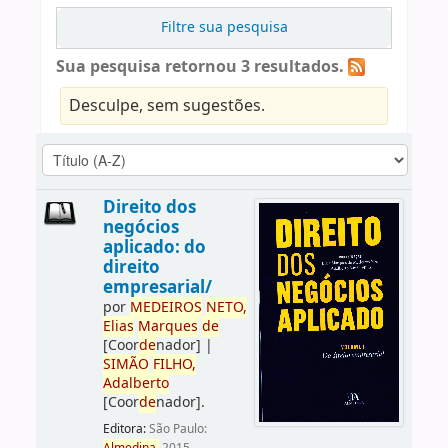
Filtre sua pesquisa
Sua pesquisa retornou 3 resultados.
Desculpe, sem sugestões.
Direito dos
negócios
aplicado: do
direito
empresarial/
por
ME
DE
IROS
NETO,
Elias
Marques
de
[Coor
de
nador]
|
SIMÃO
FILHO,
Adalberto
[Coor
de
nador]
.
Editora:
São Paulo: