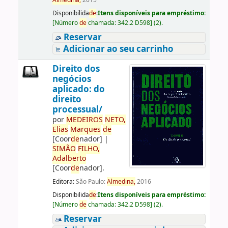
Almedina,
2015
Disponibilida
de
:
Itens disponíveis para empréstimo:
[
Número
de
chamada:
342.2 D598
]
(2).
Reservar
Adicionar ao seu carrinho
Direito dos
negócios
aplicado: do
direito
processual/
por
ME
DE
IROS
NETO,
Elias
Marques
de
[Coor
de
nador]
|
SIMÃO
FILHO,
Adalberto
[Coor
de
nador]
.
Editora:
São Paulo:
Almedina,
2016
Disponibilida
de
:
Itens disponíveis para empréstimo:
[
Número
de
chamada:
342.2 D598
]
(2).
Reservar