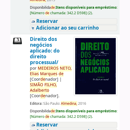
Almedina,
2015
Disponibilida
de
:
Itens disponíveis para empréstimo:
[
Número
de
chamada:
342.2 D598
]
(2).
Reservar
Adicionar ao seu carrinho
Direito dos
negócios
aplicado: do
direito
processual/
por
ME
DE
IROS
NETO,
Elias
Marques
de
[Coor
de
nador]
|
SIMÃO
FILHO,
Adalberto
[Coor
de
nador]
.
Editora:
São Paulo:
Almedina,
2016
Disponibilida
de
:
Itens disponíveis para empréstimo:
[
Número
de
chamada:
342.2 D598
]
(2).
Reservar