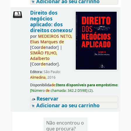
Adicionar ao seu carrinho
Direito dos
negócios
aplicado: dos
direitos conexos/
por
ME
DE
IROS
NETO,
Elias
Marques
de
[Coor
de
nador]
|
SIMÃO
FILHO,
Adalberto
[Coor
de
nador]
.
Editora:
São Paulo:
Almedina,
2016
Disponibilida
de
:
Itens disponíveis para empréstimo:
[
Número
de
chamada:
342.2 D598
]
(2).
Reservar
Adicionar ao seu carrinho
Não encontrou o
que procura?