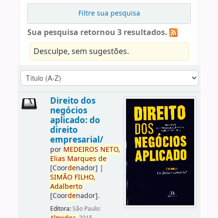
Filtre sua pesquisa
Sua pesquisa retornou 3 resultados.
Desculpe, sem sugestões.
Direito dos
negócios
aplicado: do
direito
empresarial/
por
ME
DE
IROS
NETO,
Elias
Marques
de
[Coor
de
nador]
|
SIMÃO
FILHO,
Adalberto
[Coor
de
nador]
.
Editora:
São Paulo: