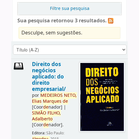
Filtre sua pesquisa
Sua pesquisa retornou 3 resultados.
Desculpe, sem sugestões.
Direito dos
negócios
aplicado: do
direito
empresarial/
por
ME
DE
IROS
NETO,
Elias
Marques
de
[Coor
de
nador]
|
SIMÃO
FILHO,
Adalberto
[Coor
de
nador]
.
Editora:
São Paulo: