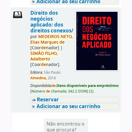
Adicionar ao seu carrinho
Direito dos
negócios
aplicado: dos
direitos conexos/
por
ME
DE
IROS
NETO,
Elias
Marques
de
[Coor
de
nador]
|
SIMÃO
FILHO,
Adalberto
[Coor
de
nador]
.
Editora:
São Paulo:
Almedina,
2016
Disponibilida
de
:
Itens disponíveis para empréstimo:
[
Número
de
chamada:
342.2 D598
]
(2).
Reservar
Adicionar ao seu carrinho
Não encontrou o
que procura?