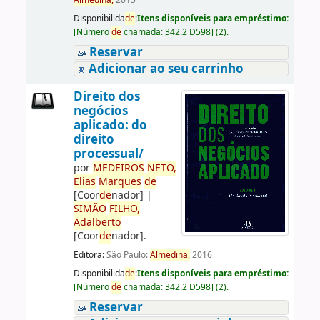
Almedina,
2015
Disponibilida
de
:
Itens disponíveis para empréstimo:
[
Número
de
chamada:
342.2 D598
]
(2).
Reservar
Adicionar ao seu carrinho
Direito dos
negócios
aplicado: do
direito
processual/
por
ME
DE
IROS
NETO,
Elias
Marques
de
[Coor
de
nador]
|
SIMÃO
FILHO,
Adalberto
[Coor
de
nador]
.
Editora:
São Paulo:
Almedina,
2016
Disponibilida
de
:
Itens disponíveis para empréstimo:
[
Número
de
chamada:
342.2 D598
]
(2).
Reservar