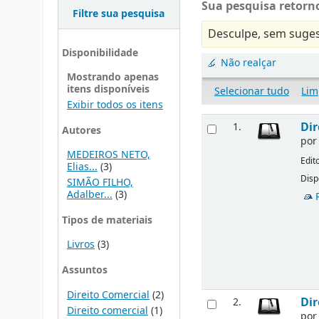
Sua pesquisa retorno
Filtre sua pesquisa
Desculpe, sem suges
Disponibilidade
Não realçar
Mostrando apenas
itens disponíveis
Selecionar tudo
Lim
Exibir todos os itens
Dir
1.
Autores
po
MEDEIROS NETO,
Edit
Elias...
(3)
Disp
SIMÃO FILHO,
Adalber...
(3)
Tipos de materiais
Livros
(3)
Assuntos
Direito Comercial
(2)
Dir
2.
Direito comercial
(1)
po