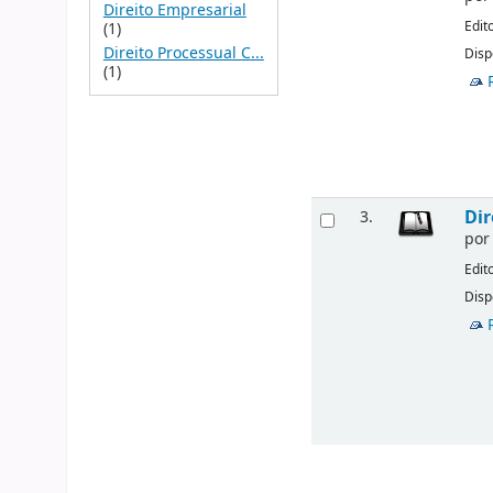
Direito Empresarial
Edit
(1)
Direito Processual C...
Disp
(1)
Dir
3.
po
Edit
Disp