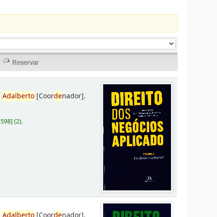
,
Adalberto
[Coor
de
nador]
.
D598
]
(2).
,
Adalberto
[Coor
de
nador]
.