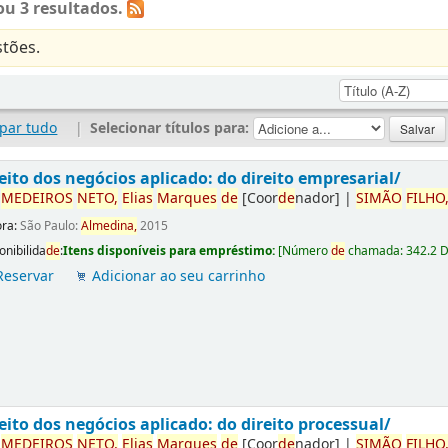
u 3 resultados.
tões.
par tudo
|
Selecionar títulos para:
eito dos negócios aplicado: do direito empresarial/
r
ME
DE
IROS
NETO,
Elias
Marques
de
[Coor
de
nador]
|
SIMÃO
FILHO
ora:
São Paulo:
Almedina,
2015
onibilida
de
:
Itens disponíveis para empréstimo:
[
Número
de
chamada:
342.2 
Reservar
Adicionar ao seu carrinho
eito dos negócios aplicado: do direito processual/
r
ME
DE
IROS
NETO,
Elias
Marques
de
[Coor
de
nador]
|
SIMÃO
FILHO