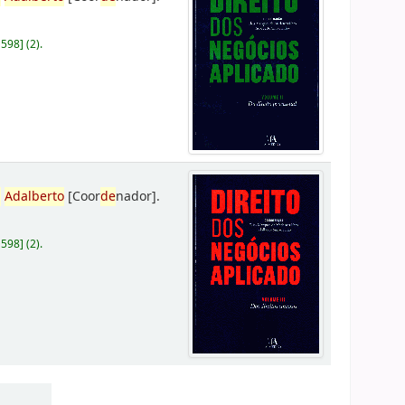
D598
]
(2).
,
Adalberto
[Coor
de
nador]
.
D598
]
(2).