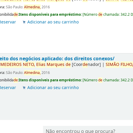
ora:
São Paulo:
Almedina,
2016
onibilida
de
:
Itens disponíveis para empréstimo:
[
Número
de
chamada:
342.2 
Reservar
Adicionar ao seu carrinho
eito dos negócios aplicado: dos direitos conexos/
r
ME
DE
IROS
NETO,
Elias
Marques
de
[Coor
de
nador]
|
SIMÃO
FILHO
ora:
São Paulo:
Almedina,
2016
onibilida
de
:
Itens disponíveis para empréstimo:
[
Número
de
chamada:
342.2 
Reservar
Adicionar ao seu carrinho
Não encontrou o que procura?