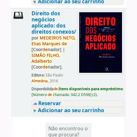
Adicionar ao seu carrinho
Direito dos
negócios
aplicado: dos
direitos conexos/
por
ME
DE
IROS
NETO,
Elias
Marques
de
[Coor
de
nador]
|
SIMÃO
FILHO,
Adalberto
[Coor
de
nador]
.
Editora:
São Paulo:
Almedina,
2016
Disponibilida
de
:
Itens disponíveis para empréstimo:
[
Número
de
chamada:
342.2 D598
]
(2).
Reservar
Adicionar ao seu carrinho
Não encontrou o
que procura?