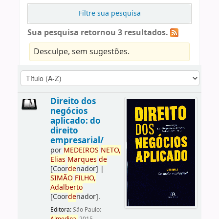
Filtre sua pesquisa
Sua pesquisa retornou 3 resultados.
Desculpe, sem sugestões.
Direito dos
negócios
aplicado: do
direito
empresarial/
por
ME
DE
IROS
NETO,
Elias
Marques
de
[Coor
de
nador]
|
SIMÃO
FILHO,
Adalberto
[Coor
de
nador]
.
Editora:
São Paulo: