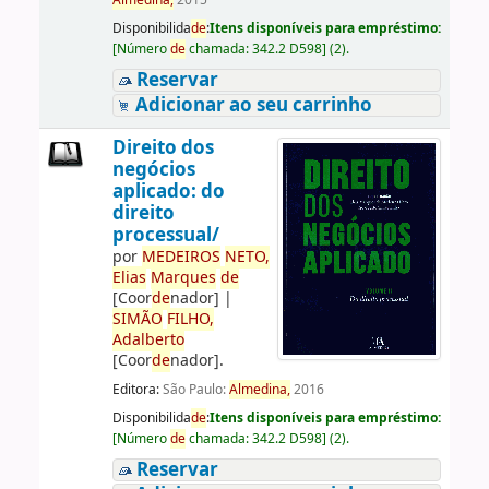
Almedina,
2015
Disponibilida
de
:
Itens disponíveis para empréstimo:
[
Número
de
chamada:
342.2 D598
]
(2).
Reservar
Adicionar ao seu carrinho
Direito dos
negócios
aplicado: do
direito
processual/
por
ME
DE
IROS
NETO,
Elias
Marques
de
[Coor
de
nador]
|
SIMÃO
FILHO,
Adalberto
[Coor
de
nador]
.
Editora:
São Paulo:
Almedina,
2016
Disponibilida
de
:
Itens disponíveis para empréstimo:
[
Número
de
chamada:
342.2 D598
]
(2).
Reservar