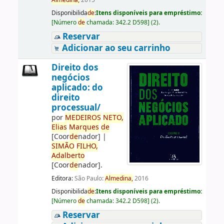
Almedina,
2015
Disponibilida
de
:
Itens disponíveis para empréstimo:
[
Número
de
chamada:
342.2 D598
]
(2).
Reservar
Adicionar ao seu carrinho
Direito dos
negócios
aplicado: do
direito
processual/
por
ME
DE
IROS
NETO,
Elias
Marques
de
[Coor
de
nador]
|
SIMÃO
FILHO,
Adalberto
[Coor
de
nador]
.
Editora:
São Paulo:
Almedina,
2016
Disponibilida
de
:
Itens disponíveis para empréstimo:
[
Número
de
chamada:
342.2 D598
]
(2).
Reservar