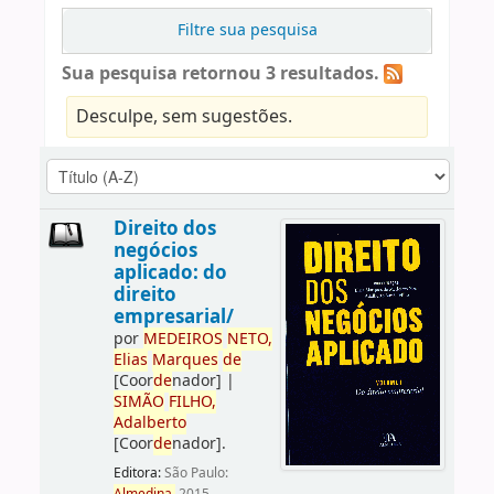
Filtre sua pesquisa
Sua pesquisa retornou 3 resultados.
Desculpe, sem sugestões.
Direito dos
negócios
aplicado: do
direito
empresarial/
por
ME
DE
IROS
NETO,
Elias
Marques
de
[Coor
de
nador]
|
SIMÃO
FILHO,
Adalberto
[Coor
de
nador]
.
Editora:
São Paulo: