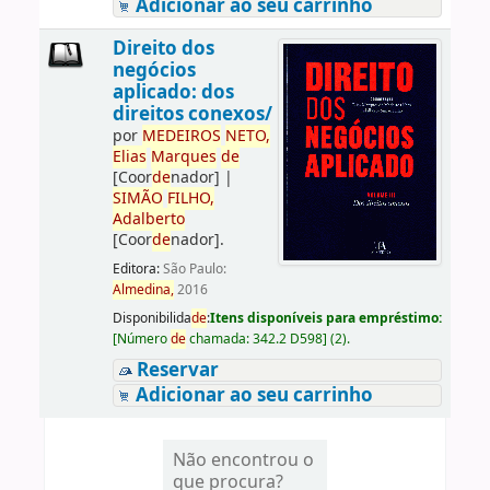
Adicionar ao seu carrinho
Direito dos
negócios
aplicado: dos
direitos conexos/
por
ME
DE
IROS
NETO,
Elias
Marques
de
[Coor
de
nador]
|
SIMÃO
FILHO,
Adalberto
[Coor
de
nador]
.
Editora:
São Paulo:
Almedina,
2016
Disponibilida
de
:
Itens disponíveis para empréstimo:
[
Número
de
chamada:
342.2 D598
]
(2).
Reservar
Adicionar ao seu carrinho
Não encontrou o
que procura?