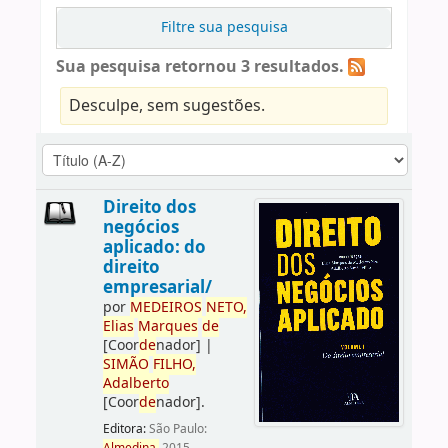
Filtre sua pesquisa
Sua pesquisa retornou 3 resultados.
Desculpe, sem sugestões.
Direito dos
negócios
aplicado: do
direito
empresarial/
por
ME
DE
IROS
NETO,
Elias
Marques
de
[Coor
de
nador]
|
SIMÃO
FILHO,
Adalberto
[Coor
de
nador]
.
Editora:
São Paulo: