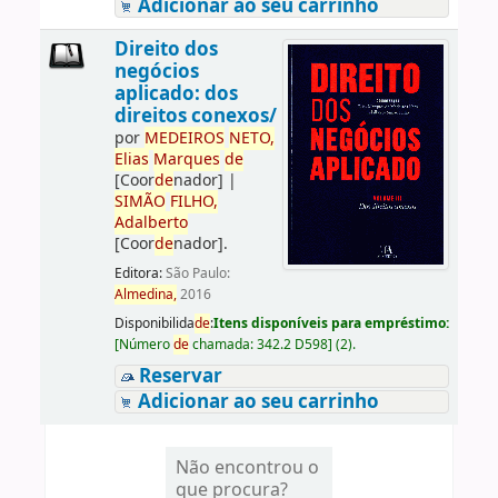
Adicionar ao seu carrinho
Direito dos
negócios
aplicado: dos
direitos conexos/
por
ME
DE
IROS
NETO,
Elias
Marques
de
[Coor
de
nador]
|
SIMÃO
FILHO,
Adalberto
[Coor
de
nador]
.
Editora:
São Paulo:
Almedina,
2016
Disponibilida
de
:
Itens disponíveis para empréstimo:
[
Número
de
chamada:
342.2 D598
]
(2).
Reservar
Adicionar ao seu carrinho
Não encontrou o
que procura?