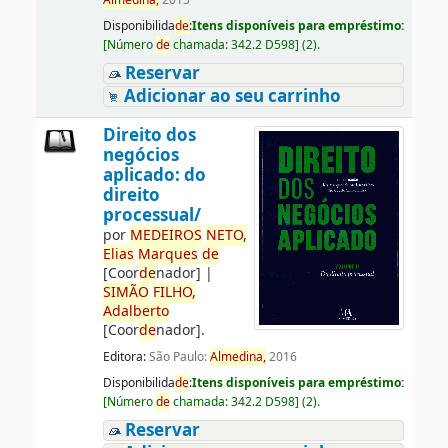
Almedina,
2015
Disponibilida
de
:
Itens disponíveis para empréstimo:
[
Número
de
chamada:
342.2 D598
]
(2).
Reservar
Adicionar ao seu carrinho
Direito dos
negócios
aplicado: do
direito
processual/
por
ME
DE
IROS
NETO,
Elias
Marques
de
[Coor
de
nador]
|
SIMÃO
FILHO,
Adalberto
[Coor
de
nador]
.
Editora:
São Paulo:
Almedina,
2016
Disponibilida
de
:
Itens disponíveis para empréstimo:
[
Número
de
chamada:
342.2 D598
]
(2).
Reservar