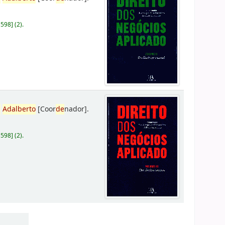
D598
]
(2).
,
Adalberto
[Coor
de
nador]
.
D598
]
(2).