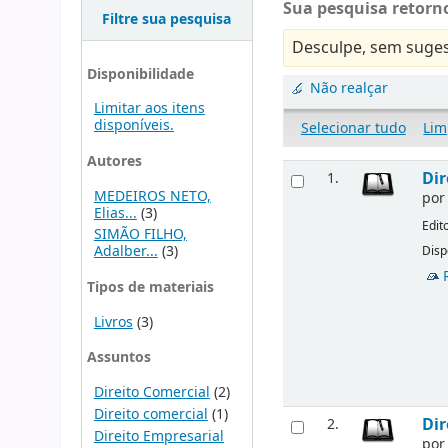
Sua pesquisa retorno
Filtre sua pesquisa
Desculpe, sem suges
Disponibilidade
Não realçar
Limitar aos itens
disponíveis.
Selecionar tudo
Lim
Autores
Dir
1.
MEDEIROS NETO,
po
Elias...
(3)
Edit
SIMÃO FILHO,
Adalber...
(3)
Disp
Tipos de materiais
Livros
(3)
Assuntos
Direito Comercial
(2)
Direito comercial
(1)
Dir
2.
Direito Empresarial
po