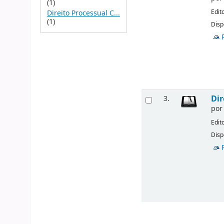
(1)
Edit
Direito Processual C...
(1)
Disp
Dir
3.
po
Edit
Disp