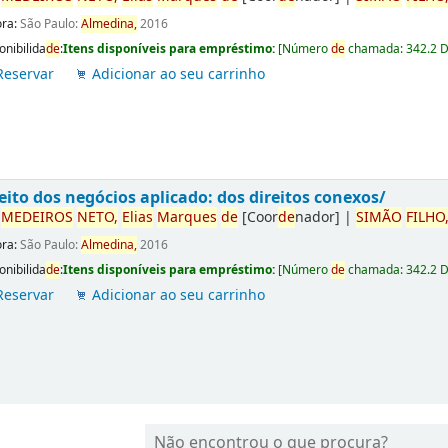
ora:
São Paulo:
Almedina,
2016
onibilida
de
:
Itens disponíveis para empréstimo:
[
Número
de
chamada:
342.2 
Reservar
Adicionar ao seu carrinho
eito dos negócios aplicado: dos direitos conexos/
r
ME
DE
IROS
NETO,
Elias
Marques
de
[Coor
de
nador]
|
SIMÃO
FILHO
ora:
São Paulo:
Almedina,
2016
onibilida
de
:
Itens disponíveis para empréstimo:
[
Número
de
chamada:
342.2 
Reservar
Adicionar ao seu carrinho
Não encontrou o que procura?