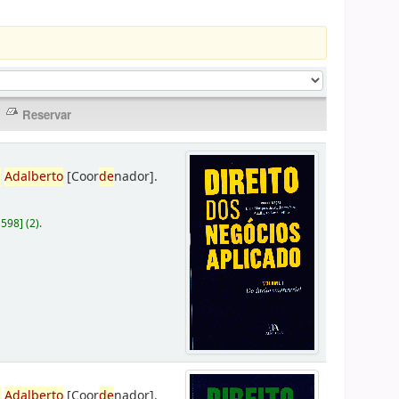
,
Adalberto
[Coor
de
nador]
.
D598
]
(2).
,
Adalberto
[Coor
de
nador]
.