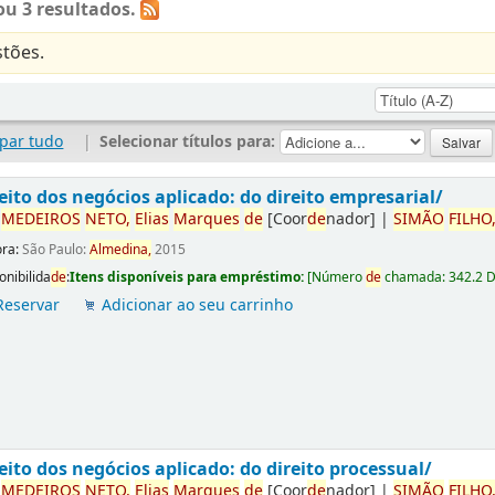
u 3 resultados.
tões.
par tudo
|
Selecionar títulos para:
eito dos negócios aplicado: do direito empresarial/
r
ME
DE
IROS
NETO,
Elias
Marques
de
[Coor
de
nador]
|
SIMÃO
FILHO
ora:
São Paulo:
Almedina,
2015
onibilida
de
:
Itens disponíveis para empréstimo:
[
Número
de
chamada:
342.2 
Reservar
Adicionar ao seu carrinho
eito dos negócios aplicado: do direito processual/
r
ME
DE
IROS
NETO,
Elias
Marques
de
[Coor
de
nador]
|
SIMÃO
FILHO