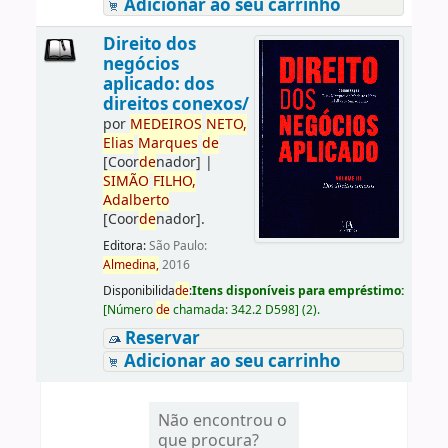
Adicionar ao seu carrinho
Direito dos
negócios
aplicado: dos
direitos conexos/
por
ME
DE
IROS
NETO,
Elias
Marques
de
[Coor
de
nador]
|
SIMÃO
FILHO,
Adalberto
[Coor
de
nador]
.
Editora:
São Paulo:
Almedina,
2016
Disponibilida
de
:
Itens disponíveis para empréstimo:
[
Número
de
chamada:
342.2 D598
]
(2).
Reservar
Adicionar ao seu carrinho
Não encontrou o
que procura?