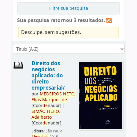
Filtre sua pesquisa
Sua pesquisa retornou 3 resultados.
Desculpe, sem sugestões.
Direito dos
negócios
aplicado: do
direito
empresarial/
por
ME
DE
IROS
NETO,
Elias
Marques
de
[Coor
de
nador]
|
SIMÃO
FILHO,
Adalberto
[Coor
de
nador]
.
Editora:
São Paulo: