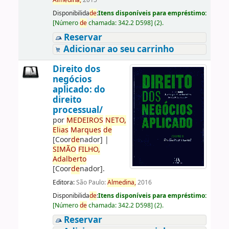
Almedina,
2015
Disponibilida
de
:
Itens disponíveis para empréstimo:
[
Número
de
chamada:
342.2 D598
]
(2).
Reservar
Adicionar ao seu carrinho
Direito dos
negócios
aplicado: do
direito
processual/
por
ME
DE
IROS
NETO,
Elias
Marques
de
[Coor
de
nador]
|
SIMÃO
FILHO,
Adalberto
[Coor
de
nador]
.
Editora:
São Paulo:
Almedina,
2016
Disponibilida
de
:
Itens disponíveis para empréstimo:
[
Número
de
chamada:
342.2 D598
]
(2).
Reservar